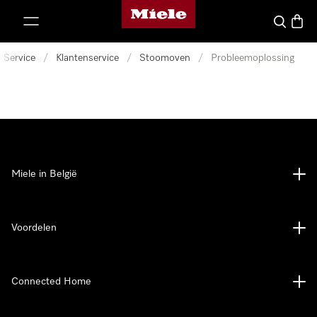
Miele homepage
ct naar inhoud
Wat zoek 
Winke
Service
/
Klantenservice
/
Stoomoven
/
Probleemoplossing
Miele in België
Voordelen
Connected Home