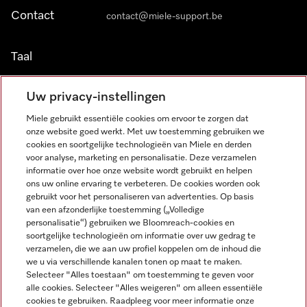
Contact
contact@miele-support.be
Taal
NEDERLANDS
Uw privacy-instellingen
Miele gebruikt essentiële cookies om ervoor te zorgen dat
onze website goed werkt. Met uw toestemming gebruiken we
cookies en soortgelijke technologieën van Miele en derden
voor analyse, marketing en personalisatie. Deze verzamelen
informatie over hoe onze website wordt gebruikt en helpen
Miele op Facebook
Miele op Youtube
Miele op Instagram
Miele op Pinterest
ons uw online ervaring te verbeteren. De cookies worden ook
gebruikt voor het personaliseren van advertenties. Op basis
van een afzonderlijke toestemming („Volledige
personalisatie“) gebruiken we Bloomreach-cookies en
soortgelijke technologieën om informatie over uw gedrag te
verzamelen, die we aan uw profiel koppelen om de inhoud die
Wettelijke Informatie
we u via verschillende kanalen tonen op maat te maken.
Selecteer "Alles toestaan" om toestemming te geven voor
Algemene voorwaarden
alle cookies. Selecteer "Alles weigeren" om alleen essentiële
Privacybeleid
cookies te gebruiken. Raadpleeg voor meer informatie onze