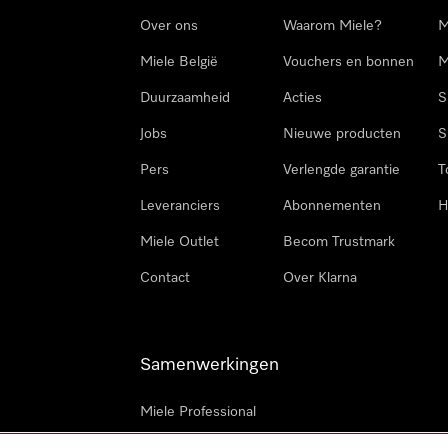
Over ons
Waarom Miele?
M
Miele België
Vouchers en bonnen
M
Duurzaamheid
Acties
S
Jobs
Nieuwe producten
S
Pers
Verlengde garantie
T
Leveranciers
Abonnementen
H
Miele Outlet
Becom Trustmark
Contact
Over Klarna
Samenwerkingen
Miele Professional