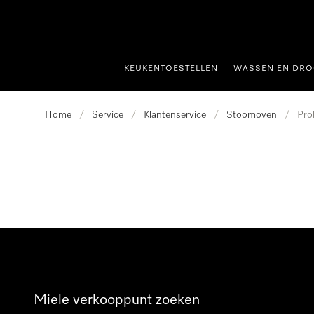
ct naar inhoud
KEUKENTOESTELLEN
WASSEN EN DRO
Home
/
Service
/
Klantenservice
/
Stoomoven
/
Pro
Miele verkooppunt zoeken