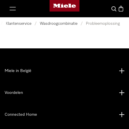
Miele homepage
ct naar inhoud
Wat zoek 
Winke
/
Klantenservice
/
Wasdroogcombinatie
/
Probleemoplossing
Miele in België
Voordelen
Connected Home