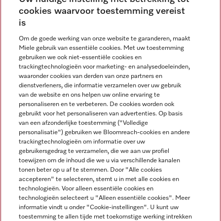
cookies waarvoor toestemming vereist
Contact
contact@miele-support.be
is
Om de goede werking van onze website te garanderen, maakt
Taal
Miele gebruik van essentiële cookies. Met uw toestemming
gebruiken we ook niet-essentiële cookies en
NEDERLANDS
trackingtechnologieën voor marketing- en analysedoeleinden,
waaronder cookies van derden van onze partners en
dienstverleners, die informatie verzamelen over uw gebruik
van de website en ons helpen uw online ervaring te
personaliseren en te verbeteren. De cookies worden ook
gebruikt voor het personaliseren van advertenties. Op basis
van een afzonderlijke toestemming ("Volledige
Miele op Facebook
Miele op Youtube
Miele op Instagram
Miele op Pinterest
personalisatie") gebruiken we Bloomreach-cookies en andere
trackingtechnologieën om informatie over uw
gebruikersgedrag te verzamelen, die we aan uw profiel
toewijzen om de inhoud die we u via verschillende kanalen
tonen beter op u af te stemmen. Door "Alle cookies
accepteren" te selecteren, stemt u in met alle cookies en
Wettelijke Informatie
technologieën. Voor alleen essentiële cookies en
technologieën selecteert u "Alleen essentiële cookies". Meer
Algemene voorwaarden
informatie vindt u onder "Cookie-instellingen". U kunt uw
Privacybeleid
toestemming te allen tijde met toekomstige werking intrekken