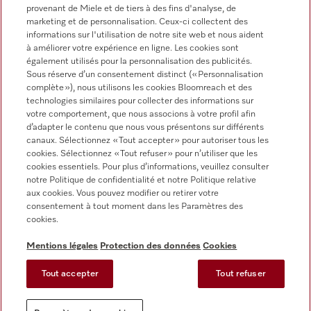
provenant de Miele et de tiers à des fins d'analyse, de
marketing et de personnalisation. Ceux-ci collectent des
informations sur l'utilisation de notre site web et nous aident
Miele sur Facebook
Miele sur Youtube
Miele sur Instagram
Miele sur Pinterest
à améliorer votre expérience en ligne. Les cookies sont
également utilisés pour la personnalisation des publicités.
Sous réserve d’un consentement distinct (« Personnalisation
complète »), nous utilisons les cookies Bloomreach et des
technologies similaires pour collecter des informations sur
votre comportement, que nous associons à votre profil afin
d’adapter le contenu que nous vous présentons sur différents
canaux. Sélectionnez « Tout accepter » pour autoriser tous les
Wettelijke Informatie
cookies. Sélectionnez « Tout refuser » pour n’utiliser que les
cookies essentiels. Pour plus d’informations, veuillez consulter
Algemene voorwaarden
notre Politique de confidentialité et notre Politique relative
Privacybeleid
aux cookies. Vous pouvez modifier ou retirer votre
Gebruiksvoorwaarden
consentement à tout moment dans les Paramètres des
cookies.
Toegankelijkheidsverklaring
Digital Services Act
Mentions légales
Protection des données
Cookies
Herroepingsformulier
Tout accepter
Tout refuser
Paramètres des cookies