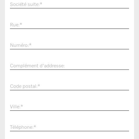
Société suite:
*
Rue:
*
Numéro:
*
Complément d'addresse:
Code postal:
*
Ville:
*
Téléphone:
*