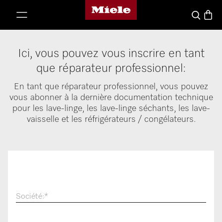
Page d'accueil de Miele
er au contenu
Winke
Wat zoek j
Ici, vous pouvez vous inscrire en tant
que réparateur professionnel:
En tant que réparateur professionnel, vous pouvez
vous abonner à la dernière documentation technique
pour les lave-linge, les lave-linge séchants, les lave-
vaisselle et les réfrigérateurs / congélateurs.
Société:
*