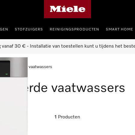
Miele homepage
GEN
STOFZUIGERS
REINIGINGSPRODUCTEN
SMART HOME
g vanaf 30 € - Installatie van toestellen kunt u tijdens het best
 geïntegreerde vaatwassers
tegreerde vaatwassers
1
Producten