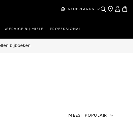
Wat zoek je?
Dealer zoeke
Mijn Acco
Winke
NEDERLANDS
SERVICE BIJ MIELE
PROFESSIONAL
•
ellen bijboeken
MEEST POPULAIR