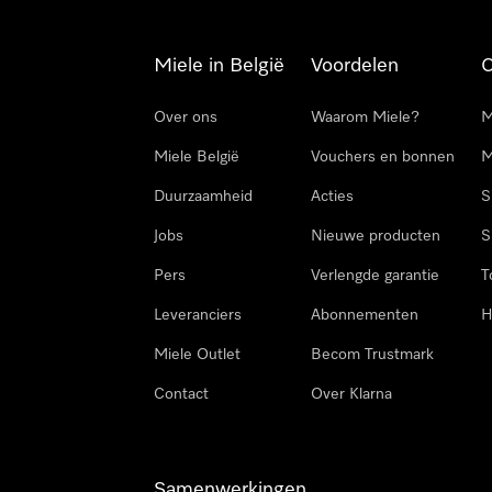
Miele in België
Voordelen
Over ons
Waarom Miele?
M
Miele België
Vouchers en bonnen
M
Duurzaamheid
Acties
S
Jobs
Nieuwe producten
S
Pers
Verlengde garantie
T
Leveranciers
Abonnementen
H
Miele Outlet
Becom Trustmark
Contact
Over Klarna
Samenwerkingen