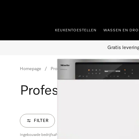
ct naar inhoud
KEUKENTOESTELLEN
WASSEN EN DRO
Gratis leverin
Homepage
Professionele vaatwassers
Professionele
Professionele geïn
FILTER
Ingebouwde bedrijfsafwasautomaat