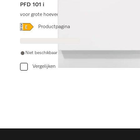
PFD 101 i
voor grote hoeveelheden serviesgoed thuis en in bedrij
Online Label Flag, Energielabel
Productpagina
Niet beschikbaar
Vergelijken