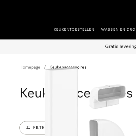
ct naar inhoud
KEUKENTOESTELLEN
WASSEN EN DRO
Gratis leverin
Homepage
Keukenaccessoires
Keukenaccessoires
FILTER