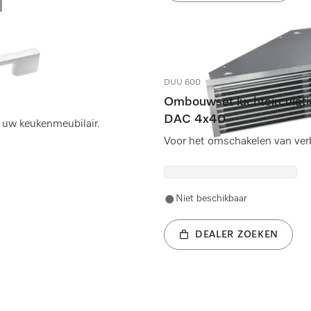
DUU 600
Ombouwset luchtcirculat
DAC 4x40
 uw keukenmeubilair.
Voor het omschakelen van verbr
Niet beschikbaar
DEALER ZOEKEN