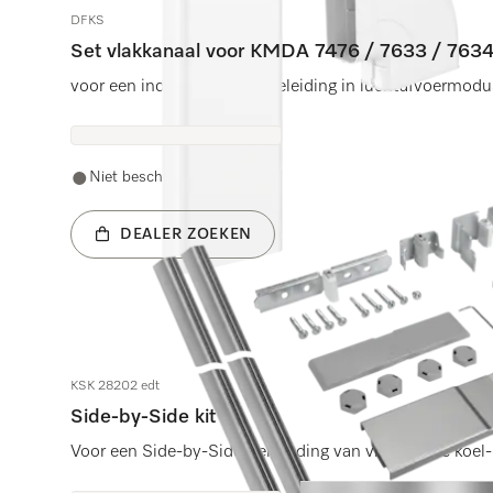
DFKS
Set vlakkanaal voor KMDA 7476 / 7633 / 763
voor een individuele luchtgeleiding in luchtafvoermodu
Niet beschikbaar
DEALER ZOEKEN
KSK 28202 edt
Side-by-Side kit
Voor een Side-by-Side-verbinding van vrijstaande koel-