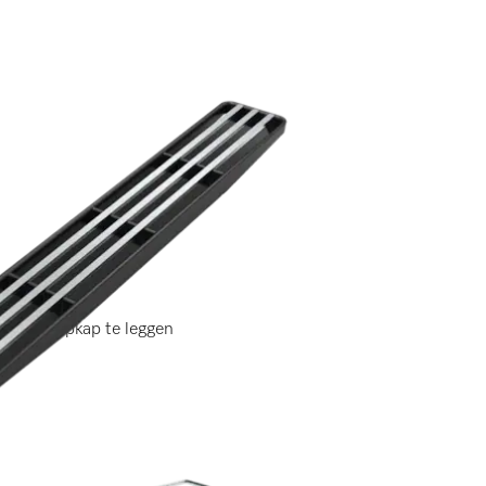
kbladdampkap te leggen