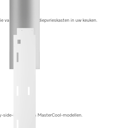
ie van MasterCool-diepvrieskasten in uw keuken.
by-side-inbouw van MasterCool-modellen.