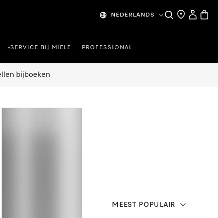
Wat zoek je?
Dealer zoeke
Mijn Acco
Winke
NEDERLANDS
SERVICE BIJ MIELE
PROFESSIONAL
•
ellen bijboeken
MEEST POPULAIR