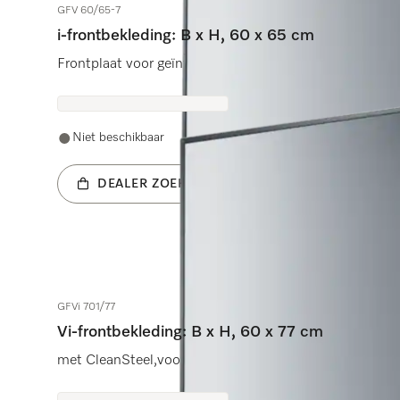
GFV 60/65-7
i-frontbekleding: B x H, 60 x 65 cm
Frontplaat voor geïntegreerde vaatwassers.
Niet beschikbaar
DEALER ZOEKEN
GFVi 701/77
Vi-frontbekleding: B x H, 60 x 77 cm
met CleanSteel,voor volledig integreerbare vaatwassers