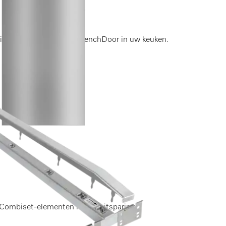
tie van de MasterCool FrenchDoor in uw keuken.
 Combiset-elementen in één uitsparing.