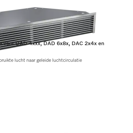
ie voor DAD 4xxx, DAD 6x8x, DAC 2x4x en
uikte lucht naar geleide luchtcirculatie