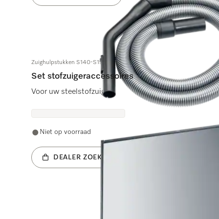
Zuighulpstukken S140-S195
Set stofzuigeraccessoires
Voor uw steelstofzuiger
Niet op voorraad
DEALER ZOEKEN