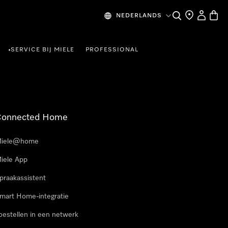
Wat zoek je?
Dealer zoeke
Mijn Acco
Winke
NEDERLANDS
SERVICE BIJ MIELE
PROFESSIONAL
•
Connected Home
iele@home
iele App
praakassistent
mart Home-integratie
oestellen in een netwerk