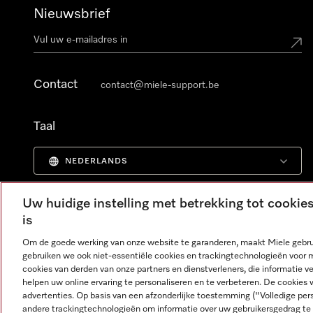
Nieuwsbrief
Contact
contact@miele-support.be
Taal
NEDERLANDS
Uw huidige instelling met betrekking tot cooki
is
Om de goede werking van onze website te garanderen, maakt Miele gebru
gebruiken we ook niet-essentiële cookies en trackingtechnologieën voor 
cookies van derden van onze partners en dienstverleners, die informatie 
helpen uw online ervaring te personaliseren en te verbeteren. De cookies 
advertenties. Op basis van een afzonderlijke toestemming ("Volledige pe
andere trackingtechnologieën om informatie over uw gebruikersgedrag te 