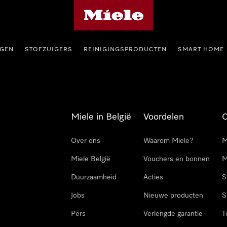
Miele homepage
GEN
STOFZUIGERS
REINIGINGSPRODUCTEN
SMART HOME
Miele in België
Voordelen
Over ons
Waarom Miele?
M
Miele België
Vouchers en bonnen
M
Duurzaamheid
Acties
S
Jobs
Nieuwe producten
S
Pers
Verlengde garantie
T