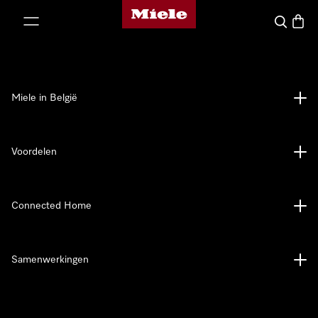
Miele homepage
ct naar inhoud
Wat zoek 
Winke
Miele in België
Voordelen
Connected Home
Samenwerkingen