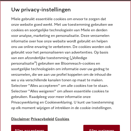
NEDERLANDS
Uw privacy-instellingen
Miele gebruikt essentiële cookies om ervoor te zorgen dat
onze website goed werkt. Met uw toestemming gebruiken we
cookies en soortgelijke technologieën van Miele en derden
voor analyse, marketing en personalisatie. Deze verzamelen
informatie over hoe onze website wordt gebruikt en helpen
Miele op Facebook
Miele op Youtube
Miele op Instagram
Miele op Pinterest
ons uw online ervaring te verbeteren. De cookies worden ook
gebruikt voor het personaliseren van advertenties. Op basis
van een afzonderlijke toestemming („Volledige
personalisatie”) gebruiken we Bloomreach-cookies en
soortgelijke technologieën om informatie over uw gedrag te
verzamelen, die we aan uw profiel koppelen om de inhoud die
Wettelijke Informatie
we u via verschillende kanalen tonen op maat te maken.
Selecteer "Alles accepteren" om alle cookies toe te staan.
Algemene voorwaarden
Selecteer "Alles weigeren" om alleen essentiële cookies te
Privacybeleid
gebruiken. Raadpleeg voor meer informatie onze
Privacyverklaring en Cookieverklaring. U kunt uw toestemming
Gebruiksvoorwaarden
op elk moment wijzigen of intrekken in de cookie-instellingen.
Toegankelijkheidsverklaring
Digital Services Act
Disclaimer
Privacybeleid
Cookies
Herroepingsformulier
Alles accepteren
Alles weigeren