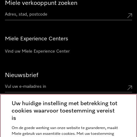
Miele verkooppunt zoeken
Miele Experience Centers
Vind uw Miele Experience Center
Nieuwsbrief
Uw huidige instelling met betrekking tot
cookies waarvoor toestemming vereist
Contact
contact@miele-support.be
is
Om de goede werking van onze website te garanderen, maakt
Taal
Miele gebruik van essentiële cookies. Met uw toestemming