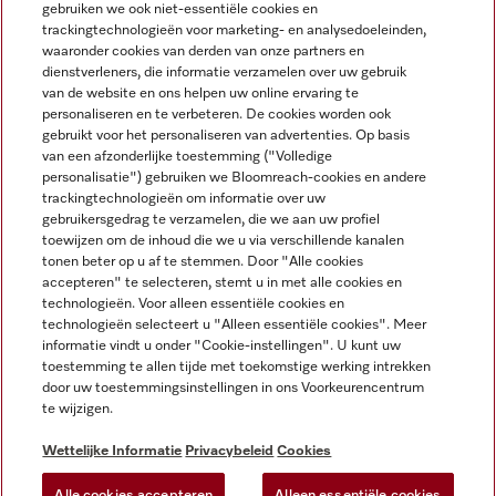
gebruiken we ook niet-essentiële cookies en
NEDERLANDS
trackingtechnologieën voor marketing- en analysedoeleinden,
waaronder cookies van derden van onze partners en
dienstverleners, die informatie verzamelen over uw gebruik
van de website en ons helpen uw online ervaring te
personaliseren en te verbeteren. De cookies worden ook
gebruikt voor het personaliseren van advertenties. Op basis
van een afzonderlijke toestemming ("Volledige
Miele op Facebook
Miele op Youtube
Miele op Instagram
Miele op Pinterest
personalisatie") gebruiken we Bloomreach-cookies en andere
trackingtechnologieën om informatie over uw
gebruikersgedrag te verzamelen, die we aan uw profiel
toewijzen om de inhoud die we u via verschillende kanalen
tonen beter op u af te stemmen. Door "Alle cookies
accepteren" te selecteren, stemt u in met alle cookies en
Wettelijke Informatie
technologieën. Voor alleen essentiële cookies en
technologieën selecteert u "Alleen essentiële cookies". Meer
Algemene voorwaarden
informatie vindt u onder "Cookie-instellingen". U kunt uw
Privacybeleid
toestemming te allen tijde met toekomstige werking intrekken
door uw toestemmingsinstellingen in ons Voorkeurencentrum
Gebruiksvoorwaarden
te wijzigen.
Toegankelijkheidsverklaring
Digital Services Act
Wettelijke Informatie
Privacybeleid
Cookies
Herroepingsformulier
Alle cookies accepteren
Alleen essentiële cookies