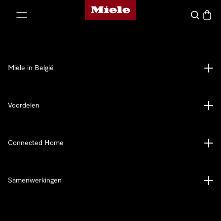
Miele homepage
ct naar inhoud
Wat zoek 
Winke
Miele in België
Voordelen
Connected Home
Samenwerkingen