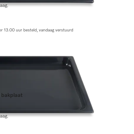
aag.
r 13.00 uur besteld, vandaag verstuurd
e bakplaat
ingen)
aag.