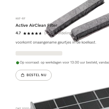
KKF-RF
Active AirClean Filter
4.7
(43 beoordelingen)
4.7 sterren van de 5
voorkomt onaangename geurtjes in de koelkast.
Op voorraad: op werkdagen voor 13.00 uur besteld, vanda
BESTEL NU
DKF 1000-R