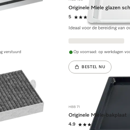
Originele Miele glazen sc
5
(14 beoordelin
5 sterren van de 5
Ideaal voor de bereiding van o
ag verstuurd
Op voorraad: op werkdagen voo
BESTEL NU
HBB 71
Originele Miele-bakplaat
4.9
(69 beoordel
4.9 sterren van de 5