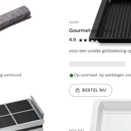
GGRP
Gourmet-grillplaat
4.9
(164 beoorde
4.9 sterren van de 5
voor een unieke grillbeleving 
ag verstuurd
Op voorraad: op werkdagen voo
BESTEL NU
HGS 100