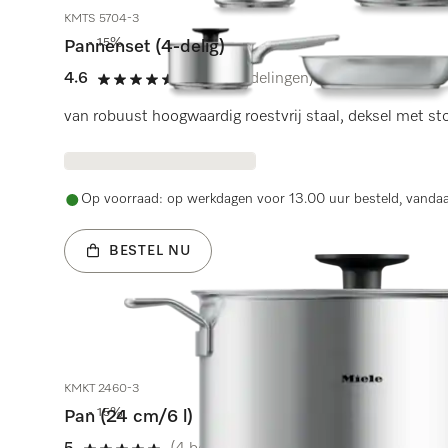
KMTS 5704-3
- 15%
Pannenset (4-delig)
4.6
(16 beoordelingen)
4.6 sterren van de 5
van robuust hoogwaardig roestvrij staal, deksel met sto
Op voorraad: op werkdagen voor 13.00 uur besteld, vanda
BESTEL NU
KMKT 2460-3
- 15%
Pan (24 cm/6 l)