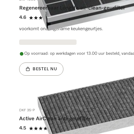
Regenereerbaar Longlife air-clean-geurfilter
4.6
(18 beoordelingen)
4.6 sterren van de 5
voorkomt onaangename keukengeurtjes.
Op voorraad: op werkdagen voor 13.00 uur besteld, vanda
BESTEL NU
DKF 35-P
Active AirClean anti-geurfilter
4.5
(17 beoordelingen)
4.5 sterren van de 5