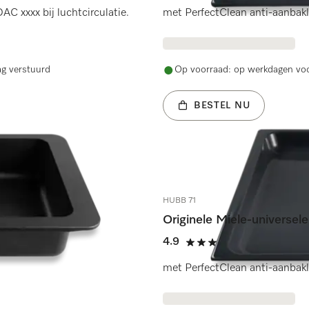
xxxx bij luchtcirculatie.
met PerfectClean anti-aanbakl
ag verstuurd
Op voorraad: op werkdagen voo
BESTEL NU
HUBB 71
Originele Miele-universel
4.9
(33 beoordel
4.9 sterren van de 5
met PerfectClean anti-aanbakl