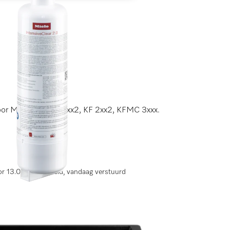
voor MasterCool F 2xx2, KF 2xx2, KFMC 3xxx.
r 13.00 uur besteld, vandaag verstuurd