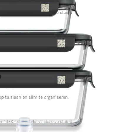
r 13.00 uur besteld, vandaag verstuurd
)
lingen)
p te slaan en slim te organiseren.
r 13.00 uur besteld, vandaag verstuurd