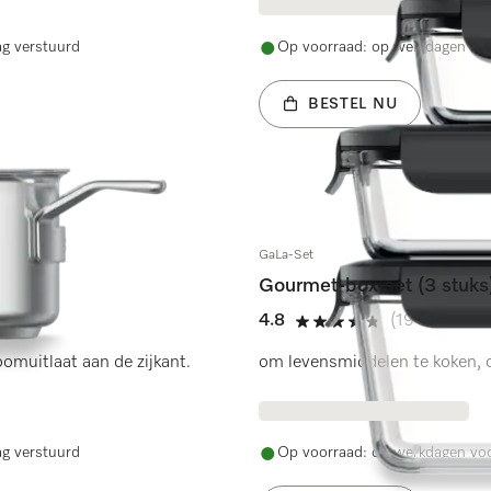
ag verstuurd
Op voorraad: op werkdagen voo
BESTEL NU
GaLa-Set
Gourmet-box-set (3 stuks
4.8
(194 beoorde
4.8 sterren van de 5
omuitlaat aan de zijkant.
om levensmiddelen te koken, o
ag verstuurd
Op voorraad: op werkdagen voo