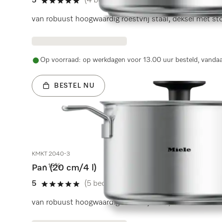
5
(4 beoordelingen)
5 sterren van de 5
van robuust hoogwaardig roestvrij staal, deksel met sto
Op voorraad: op werkdagen voor 13.00 uur besteld, vanda
BESTEL NU
KMKT 2040-3
- 15%
Pan (20 cm/4 l)
5
(5 beoordelingen)
5 sterren van de 5
van robuust hoogwaardig roestvrij staal, deksel met sto