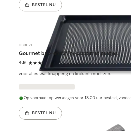
BESTEL NU
HBBL 71
Gourmet bak- en AirFry-plaat met gaatjes
4.9
(339 beoordelingen)
4.9 sterren van de 5
voor alles wat knapperig en krokant moet zijn.
Op voorraad: op werkdagen voor 13.00 uur besteld, vanda
BESTEL NU