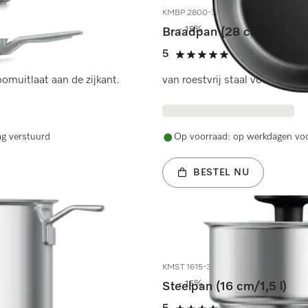
KMBP 2800-3
- 15%
Braadpan (28 cm)
5
(16 beoordelin
5 sterren van de 5
omuitlaat aan de zijkant.
van roestvrij staal voor langd
ag verstuurd
Op voorraad: op werkdagen voo
BESTEL NU
KMST 1615-3
- 15%
Steelpan (16 cm/1,5 l)