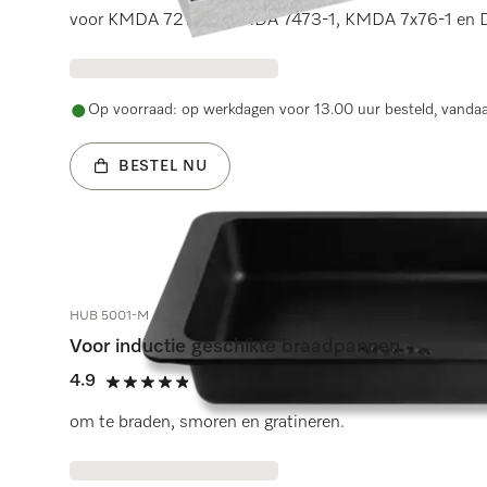
voor KMDA 7272-1, KMDA 7473-1, KMDA 7x76-1 en DAC 
Op voorraad: op werkdagen voor 13.00 uur besteld, vanda
BESTEL NU
HUB 5001-M
Voor inductie geschikte braadpannen
4.9
(132 beoordelingen)
4.9 sterren van de 5
om te braden, smoren en gratineren.