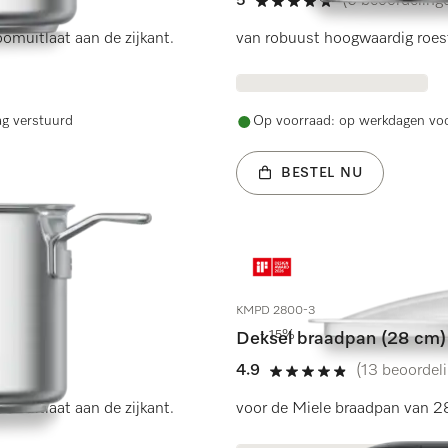
5
(6 beoordeling
5 sterren van de 5
omuitlaat aan de zijkant.
van robuust hoogwaardig roestv
ag verstuurd
Op voorraad: op werkdagen voo
BESTEL NU
KMPD 2800-3
- 15%
Deksel braadpan (28 cm)
4.9
(13 beoordel
4.9 sterren van de 5
omuitlaat aan de zijkant.
voor de Miele braadpan van 2