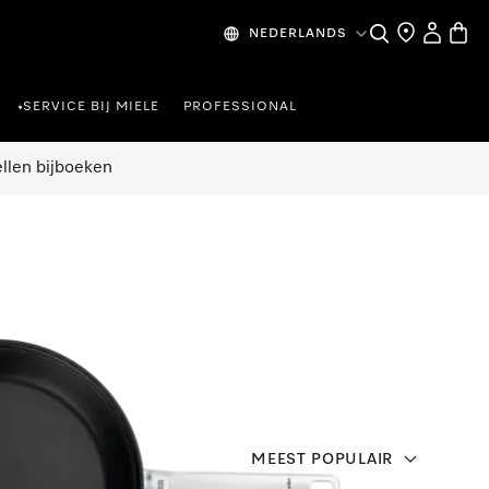
Wat zoek je?
Dealer zoeke
Mijn Acco
Winke
NEDERLANDS
SERVICE BIJ MIELE
PROFESSIONAL
•
ellen bijboeken
MEEST POPULAIR