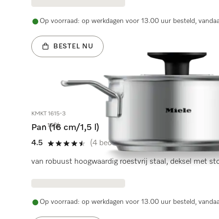
Op voorraad: op werkdagen voor 13.00 uur besteld, vanda
BESTEL NU
KMKT 1615-3
- 15%
Pan (16 cm/1,5 l)
4.5
(4 beoordelingen)
4.5 sterren van de 5
van robuust hoogwaardig roestvrij staal, deksel met sto
Op voorraad: op werkdagen voor 13.00 uur besteld, vanda