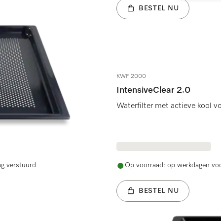
BESTEL NU
KWF 2000
IntensiveClear 2.0
Waterfilter met actieve kool 
ag verstuurd
Op voorraad: op werkdagen voo
BESTEL NU