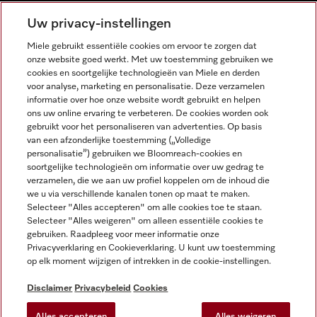
NEDERLANDS
Uw privacy-instellingen
Miele gebruikt essentiële cookies om ervoor te zorgen dat
onze website goed werkt. Met uw toestemming gebruiken we
cookies en soortgelijke technologieën van Miele en derden
voor analyse, marketing en personalisatie. Deze verzamelen
informatie over hoe onze website wordt gebruikt en helpen
Miele op Facebook
Miele op Youtube
Miele op Instagram
Miele op Pinterest
ons uw online ervaring te verbeteren. De cookies worden ook
gebruikt voor het personaliseren van advertenties. Op basis
van een afzonderlijke toestemming („Volledige
personalisatie”) gebruiken we Bloomreach-cookies en
soortgelijke technologieën om informatie over uw gedrag te
verzamelen, die we aan uw profiel koppelen om de inhoud die
Wettelijke Informatie
we u via verschillende kanalen tonen op maat te maken.
Selecteer "Alles accepteren" om alle cookies toe te staan.
Algemene voorwaarden
Selecteer "Alles weigeren" om alleen essentiële cookies te
Privacybeleid
gebruiken. Raadpleeg voor meer informatie onze
Privacyverklaring en Cookieverklaring. U kunt uw toestemming
Gebruiksvoorwaarden
op elk moment wijzigen of intrekken in de cookie-instellingen.
Toegankelijkheidsverklaring
Digital Services Act
Disclaimer
Privacybeleid
Cookies
Herroepingsformulier
Alles accepteren
Alles weigeren