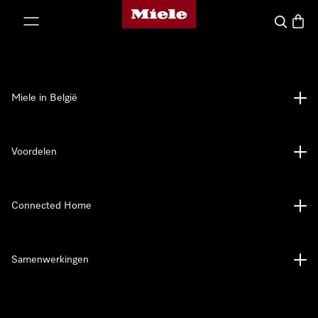
Miele homepage
ct naar inhoud
Wat zoek 
Winke
Miele in België
Voordelen
Connected Home
Samenwerkingen