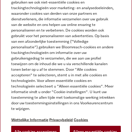
gebruiken we ook niet-essentiële cookies en
NEDERLANDS
trackingtechnologieën voor marketing- en analysedoeleinden,
waaronder cookies van derden van onze partners en
dienstverleners, die informatie verzamelen over uw gebruik
van de website en ons helpen uw online ervaring te
personaliseren en te verbeteren. De cookies worden ook
gebruikt voor het personaliseren van advertenties. Op basis
van een afzonderlijke toestemming ("Volledige
Miele op Facebook
Miele op Youtube
Miele op Instagram
Miele op Pinterest
personalisatie") gebruiken we Bloomreach-cookies en andere
trackingtechnologieën om informatie over uw
gebruikersgedrag te verzamelen, die we aan uw profiel
toewijzen om de inhoud die we u via verschillende kanalen
tonen beter op u af te stemmen. Door "Alle cookies
accepteren" te selecteren, stemt u in met alle cookies en
Wettelijke Informatie
technologieën. Voor alleen essentiële cookies en
technologieën selecteert u "Alleen essentiële cookies". Meer
Algemene voorwaarden
informatie vindt u onder "Cookie-instellingen". U kunt uw
Privacybeleid
toestemming te allen tijde met toekomstige werking intrekken
door uw toestemmingsinstellingen in ons Voorkeurencentrum
Gebruiksvoorwaarden
te wijzigen.
Toegankelijkheidsverklaring
Digital Services Act
Wettelijke Informatie
Privacybeleid
Cookies
Herroepingsformulier
Alle cookies accepteren
Alleen essentiële cookies