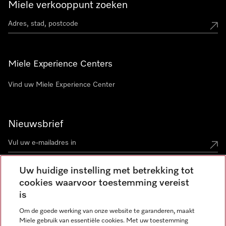
Miele verkooppunt zoeken
Miele Experience Centers
Vind uw Miele Experience Center
Nieuwsbrief
Uw huidige instelling met betrekking tot
cookies waarvoor toestemming vereist
Contact
contact@miele-support.be
is
Om de goede werking van onze website te garanderen, maakt
Taal
Miele gebruik van essentiële cookies. Met uw toestemming