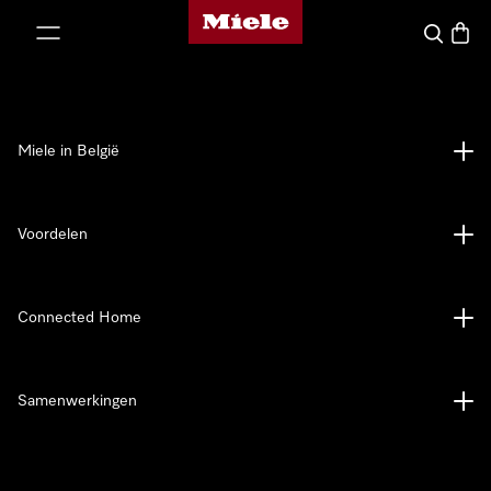
Miele homepage
ct naar inhoud
Wat zoek 
Winke
Miele in België
Voordelen
Connected Home
Samenwerkingen