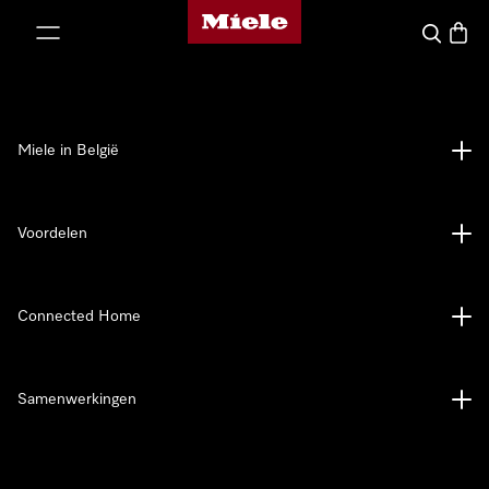
Miele homepage
ct naar inhoud
Wat zoek 
Winke
Miele in België
Voordelen
Connected Home
Samenwerkingen