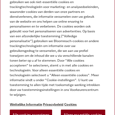
gebruiken we ook niet-essentiële cookies en
NEDERLANDS
trackingtechnologieën voor marketing- en analysedoeleinden,
waaronder cookies van derden van onze partners en
dienstverleners, die informatie verzamelen over uw gebruik
van de website en ons helpen uw online ervaring te
personaliseren en te verbeteren. De cookies worden ook
gebruikt voor het personaliseren van advertenties. Op basis
van een afzonderlijke toestemming ("Volledige
Miele op Facebook
Miele op Youtube
Miele op Instagram
Miele op Pinterest
personalisatie") gebruiken we Bloomreach-cookies en andere
trackingtechnologieën om informatie over uw
gebruikersgedrag te verzamelen, die we aan uw profiel
toewijzen om de inhoud die we u via verschillende kanalen
tonen beter op u af te stemmen. Door "Alle cookies
accepteren" te selecteren, stemt u in met alle cookies en
Wettelijke Informatie
technologieën. Voor alleen essentiële cookies en
technologieën selecteert u "Alleen essentiële cookies". Meer
Algemene voorwaarden
informatie vindt u onder "Cookie-instellingen". U kunt uw
Privacybeleid
toestemming te allen tijde met toekomstige werking intrekken
door uw toestemmingsinstellingen in ons Voorkeurencentrum
Gebruiksvoorwaarden
te wijzigen.
Toegankelijkheidsverklaring
Digital Services Act
Wettelijke Informatie
Privacybeleid
Cookies
Herroepingsformulier
Alle cookies accepteren
Alleen essentiële cookies