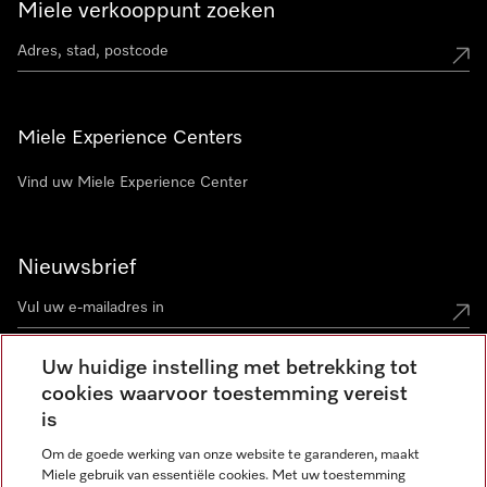
Miele verkooppunt zoeken
Miele Experience Centers
Vind uw Miele Experience Center
Nieuwsbrief
Uw huidige instelling met betrekking tot
cookies waarvoor toestemming vereist
Contact
contact@miele-support.be
is
Om de goede werking van onze website te garanderen, maakt
Taal
Miele gebruik van essentiële cookies. Met uw toestemming