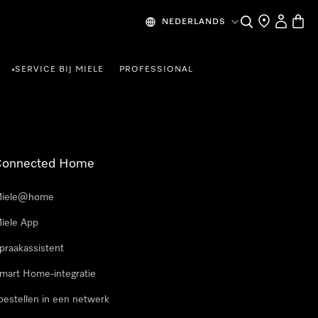
Wat zoek je?
Dealer zoeke
Mijn Acco
Winke
NEDERLANDS
SERVICE BIJ MIELE
PROFESSIONAL
•
Connected Home
iele@home
iele App
praakassistent
mart Home-integratie
oestellen in een netwerk