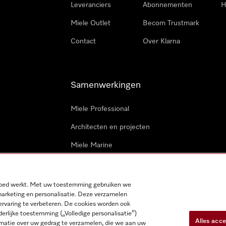
Leveranciers
Abonnementen
H
Miele Outlet
Becom Trustmark
Contact
Over Klarna
Samenwerkingen
Miele Professional
Architecten en projecten
Miele Marine
Professionele reparateurs
 goed werkt. Met uw toestemming gebruiken we
marketing en personalisatie. Deze verzamelen
ervaring te verbeteren. De cookies worden ook
derlijke toestemming („Volledige personalisatie”)
Alles acc
matie over uw gedrag te verzamelen, die we aan uw