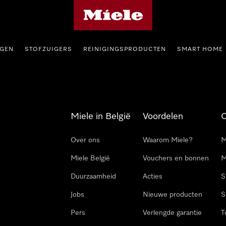
Miele homepage
GEN
STOFZUIGERS
REINIGINGSPRODUCTEN
SMART HOME
Miele in België
Voordelen
Over ons
Waarom Miele?
M
Miele België
Vouchers en bonnen
M
Duurzaamheid
Acties
S
Jobs
Nieuwe producten
S
Pers
Verlengde garantie
T