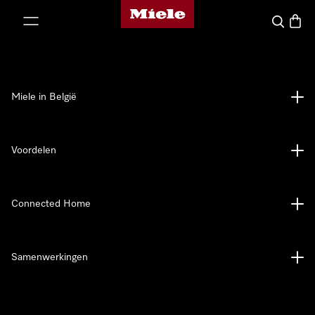
Miele homepage
ct naar inhoud
Wat zoek 
Winke
Miele in België
Voordelen
Connected Home
Samenwerkingen