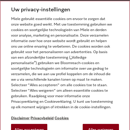
NEDERLANDS
Uw privacy-instellingen
Miele gebruikt essentiële cookies om ervoor te zorgen dat
onze website goed werkt. Met uw toestemming gebruiken we
cookies en soortgelijke technologieën van Miele en derden
voor analyse, marketing en personalisatie. Deze verzamelen
informatie over hoe onze website wordt gebruikt en helpen
Miele op Facebook
Miele op Youtube
Miele op Instagram
Miele op Pinterest
ons uw online ervaring te verbeteren. De cookies worden ook
gebruikt voor het personaliseren van advertenties. Op basis
van een afzonderlijke toestemming („Volledige
personalisatie”) gebruiken we Bloomreach-cookies en
soortgelijke technologieën om informatie over uw gedrag te
verzamelen, die we aan uw profiel koppelen om de inhoud die
Wettelijke Informatie
we u via verschillende kanalen tonen op maat te maken.
Selecteer "Alles accepteren" om alle cookies toe te staan.
Algemene voorwaarden
Selecteer "Alles weigeren" om alleen essentiële cookies te
Privacybeleid
gebruiken. Raadpleeg voor meer informatie onze
Privacyverklaring en Cookieverklaring. U kunt uw toestemming
Gebruiksvoorwaarden
op elk moment wijzigen of intrekken in de cookie-instellingen.
Toegankelijkheidsverklaring
Digital Services Act
Disclaimer
Privacybeleid
Cookies
Herroepingsformulier
Alles accepteren
Alles weigeren