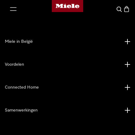
Miele homepage
ct naar inhoud
Wat zoek 
Winke
Miele in België
Voordelen
Connected Home
Samenwerkingen