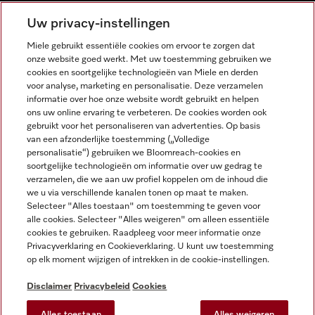
NEDERLANDS
Uw privacy-instellingen
Miele gebruikt essentiële cookies om ervoor te zorgen dat
onze website goed werkt. Met uw toestemming gebruiken we
cookies en soortgelijke technologieën van Miele en derden
voor analyse, marketing en personalisatie. Deze verzamelen
informatie over hoe onze website wordt gebruikt en helpen
Miele op Facebook
Miele op Youtube
Miele op Instagram
Miele op Pinterest
ons uw online ervaring te verbeteren. De cookies worden ook
gebruikt voor het personaliseren van advertenties. Op basis
van een afzonderlijke toestemming („Volledige
personalisatie“) gebruiken we Bloomreach-cookies en
soortgelijke technologieën om informatie over uw gedrag te
verzamelen, die we aan uw profiel koppelen om de inhoud die
Wettelijke Informatie
we u via verschillende kanalen tonen op maat te maken.
Selecteer "Alles toestaan" om toestemming te geven voor
Algemene voorwaarden
alle cookies. Selecteer "Alles weigeren" om alleen essentiële
Privacybeleid
cookies te gebruiken. Raadpleeg voor meer informatie onze
Privacyverklaring en Cookieverklaring. U kunt uw toestemming
Gebruiksvoorwaarden
op elk moment wijzigen of intrekken in de cookie-instellingen.
Toegankelijkheidsverklaring
Digital Services Act
Disclaimer
Privacybeleid
Cookies
Herroepingsformulier
Alles toestaan
Alles weigeren