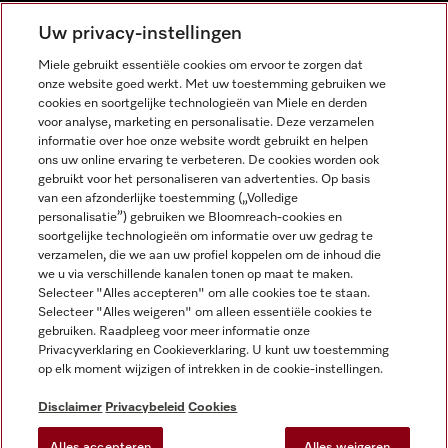
NEDERLANDS
Uw privacy-instellingen
Miele gebruikt essentiële cookies om ervoor te zorgen dat
onze website goed werkt. Met uw toestemming gebruiken we
cookies en soortgelijke technologieën van Miele en derden
voor analyse, marketing en personalisatie. Deze verzamelen
informatie over hoe onze website wordt gebruikt en helpen
Miele op Facebook
Miele op Youtube
Miele op Instagram
Miele op Pinterest
ons uw online ervaring te verbeteren. De cookies worden ook
gebruikt voor het personaliseren van advertenties. Op basis
van een afzonderlijke toestemming („Volledige
personalisatie”) gebruiken we Bloomreach-cookies en
soortgelijke technologieën om informatie over uw gedrag te
verzamelen, die we aan uw profiel koppelen om de inhoud die
Wettelijke Informatie
we u via verschillende kanalen tonen op maat te maken.
Selecteer "Alles accepteren" om alle cookies toe te staan.
Algemene voorwaarden
Selecteer "Alles weigeren" om alleen essentiële cookies te
Privacybeleid
gebruiken. Raadpleeg voor meer informatie onze
Privacyverklaring en Cookieverklaring. U kunt uw toestemming
Gebruiksvoorwaarden
op elk moment wijzigen of intrekken in de cookie-instellingen.
Toegankelijkheidsverklaring
Digital Services Act
Disclaimer
Privacybeleid
Cookies
Herroepingsformulier
Alles accepteren
Alles weigeren