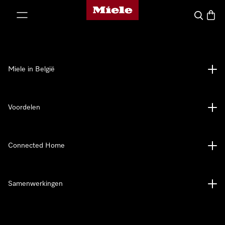
Miele homepage
ct naar inhoud
Wat zoek 
Winke
Miele in België
Voordelen
Connected Home
Samenwerkingen