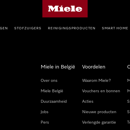
Miele homepage
GEN
STOFZUIGERS
REINIGINGSPRODUCTEN
SMART HOME
Miele in België
Voordelen
Over ons
Waarom Miele?
M
Miele België
Vouchers en bonnen
M
Duurzaamheid
Acties
S
Jobs
Nieuwe producten
S
Pers
Verlengde garantie
T