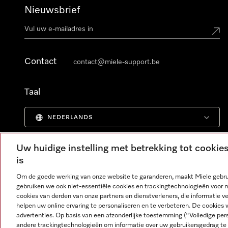
Nieuwsbrief
Contact
contact@miele-support.be
Taal
NEDERLANDS
Uw huidige instelling met betrekking tot cooki
is
Om de goede werking van onze website te garanderen, maakt Miele gebru
gebruiken we ook niet-essentiële cookies en trackingtechnologieën voor 
cookies van derden van onze partners en dienstverleners, die informatie 
helpen uw online ervaring te personaliseren en te verbeteren. De cookies 
advertenties. Op basis van een afzonderlijke toestemming ("Volledige pe
andere trackingtechnologieën om informatie over uw gebruikersgedrag te 