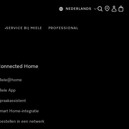
Wat zoek je?
Dealer zoeke
Mijn Acco
Winke
NEDERLANDS
SERVICE BIJ MIELE
PROFESSIONAL
•
Connected Home
iele@home
iele App
praakassistent
mart Home-integratie
oestellen in een netwerk