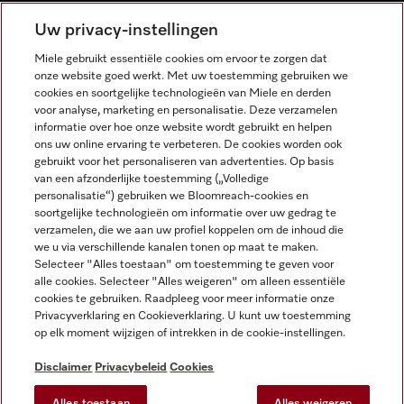
NEDERLANDS
Uw privacy-instellingen
Miele gebruikt essentiële cookies om ervoor te zorgen dat
onze website goed werkt. Met uw toestemming gebruiken we
cookies en soortgelijke technologieën van Miele en derden
voor analyse, marketing en personalisatie. Deze verzamelen
informatie over hoe onze website wordt gebruikt en helpen
Miele op Facebook
Miele op Youtube
Miele op Instagram
Miele op Pinterest
ons uw online ervaring te verbeteren. De cookies worden ook
gebruikt voor het personaliseren van advertenties. Op basis
van een afzonderlijke toestemming („Volledige
personalisatie“) gebruiken we Bloomreach-cookies en
soortgelijke technologieën om informatie over uw gedrag te
verzamelen, die we aan uw profiel koppelen om de inhoud die
Wettelijke Informatie
we u via verschillende kanalen tonen op maat te maken.
Selecteer "Alles toestaan" om toestemming te geven voor
Algemene voorwaarden
alle cookies. Selecteer "Alles weigeren" om alleen essentiële
Privacybeleid
cookies te gebruiken. Raadpleeg voor meer informatie onze
Privacyverklaring en Cookieverklaring. U kunt uw toestemming
Gebruiksvoorwaarden
op elk moment wijzigen of intrekken in de cookie-instellingen.
Toegankelijkheidsverklaring
Digital Services Act
Disclaimer
Privacybeleid
Cookies
Herroepingsformulier
Alles toestaan
Alles weigeren