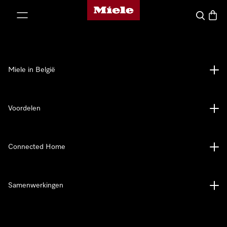
Miele homepage
ct naar inhoud
Wat zoek 
Winke
Miele in België
Voordelen
Connected Home
Samenwerkingen