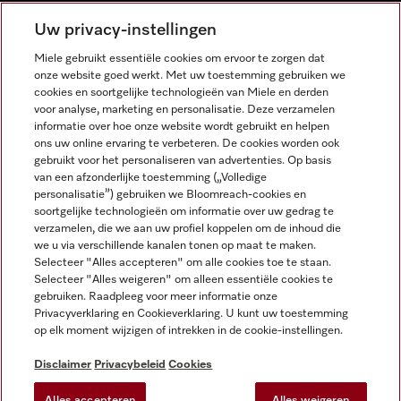
NEDERLANDS
Uw privacy-instellingen
Miele gebruikt essentiële cookies om ervoor te zorgen dat
onze website goed werkt. Met uw toestemming gebruiken we
cookies en soortgelijke technologieën van Miele en derden
voor analyse, marketing en personalisatie. Deze verzamelen
informatie over hoe onze website wordt gebruikt en helpen
Miele op Facebook
Miele op Youtube
Miele op Instagram
Miele op Pinterest
ons uw online ervaring te verbeteren. De cookies worden ook
gebruikt voor het personaliseren van advertenties. Op basis
van een afzonderlijke toestemming („Volledige
personalisatie”) gebruiken we Bloomreach-cookies en
soortgelijke technologieën om informatie over uw gedrag te
verzamelen, die we aan uw profiel koppelen om de inhoud die
Wettelijke Informatie
we u via verschillende kanalen tonen op maat te maken.
Selecteer "Alles accepteren" om alle cookies toe te staan.
Algemene voorwaarden
Selecteer "Alles weigeren" om alleen essentiële cookies te
Privacybeleid
gebruiken. Raadpleeg voor meer informatie onze
Privacyverklaring en Cookieverklaring. U kunt uw toestemming
Gebruiksvoorwaarden
op elk moment wijzigen of intrekken in de cookie-instellingen.
Toegankelijkheidsverklaring
Digital Services Act
Disclaimer
Privacybeleid
Cookies
Herroepingsformulier
Alles accepteren
Alles weigeren