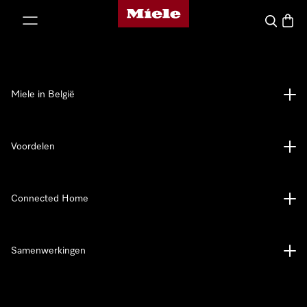
Miele homepage
ct naar inhoud
Wat zoek 
Winke
Miele in België
Voordelen
Connected Home
Samenwerkingen