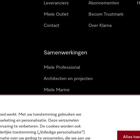
Leveranciers
Abonnementen
H
Miele Outlet
Becom Trustmark
Contact
Over Klarna
Samenwerkingen
Miele Professional
Architecten en projecten
Miele Marine
Professionele reparateurs
 goed werkt. Met uw toestemming gebruiken we
marketing en personalisatie. Deze verzamelen
ervaring te verbeteren. De cookies worden ook
derlijke toestemming („Volledige personalisatie“)
Alles to
matie over uw gedrag te verzamelen, die we aan uw