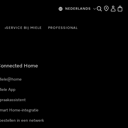
Wat zoek je?
Dealer zoeke
Mijn Acco
Winke
NEDERLANDS
SERVICE BIJ MIELE
PROFESSIONAL
•
Connected Home
iele@home
iele App
praakassistent
mart Home-integratie
oestellen in een netwerk