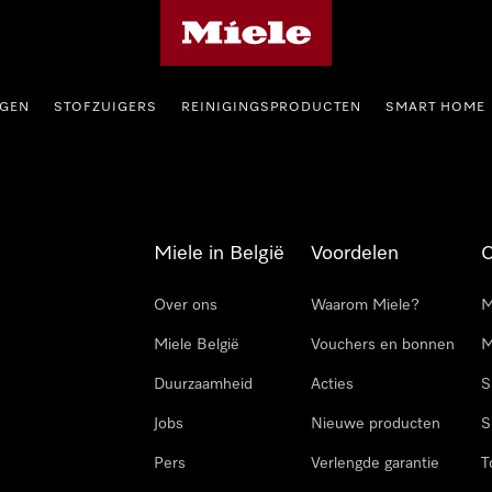
Miele homepage
GEN
STOFZUIGERS
REINIGINGSPRODUCTEN
SMART HOME
Miele in België
Voordelen
Over ons
Waarom Miele?
M
Miele België
Vouchers en bonnen
M
Duurzaamheid
Acties
S
Jobs
Nieuwe producten
S
Pers
Verlengde garantie
T