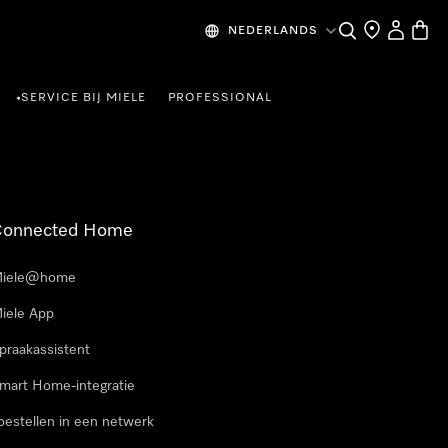
Wat zoek je?
Dealer zoeke
Mijn Acco
Winke
NEDERLANDS
SERVICE BIJ MIELE
PROFESSIONAL
•
Connected Home
iele@home
iele App
praakassistent
mart Home-integratie
oestellen in een netwerk