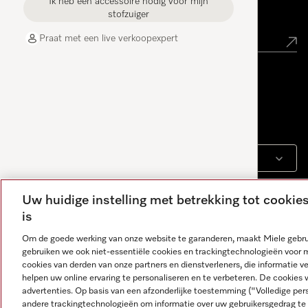
Ik heb een accessoire nodig voor mijn
Nieuwsbrief
stofzuiger
Praat met een live verkoopexpert
Contact
contact@miele-support.be
Taal
NEDERLANDS
Uw huidige instelling met betrekking tot cooki
is
Om de goede werking van onze website te garanderen, maakt Miele gebru
gebruiken we ook niet-essentiële cookies en trackingtechnologieën voor 
cookies van derden van onze partners en dienstverleners, die informatie 
helpen uw online ervaring te personaliseren en te verbeteren. De cookies 
advertenties. Op basis van een afzonderlijke toestemming ("Volledige pe
Antwoorden worden gegenereerd door AI. Onze assistent
andere trackingtechnologieën om informatie over uw gebruikersgedrag te 