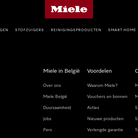
Miele homepage
GEN
STOFZUIGERS
REINIGINGSPRODUCTEN
SMART HOME
Miele in België
Voordelen
Over ons
Waarom Miele?
M
Miele België
Vouchers en bonnen
M
Duurzaamheid
Acties
S
Jobs
Nieuwe producten
S
Pers
Verlengde garantie
T