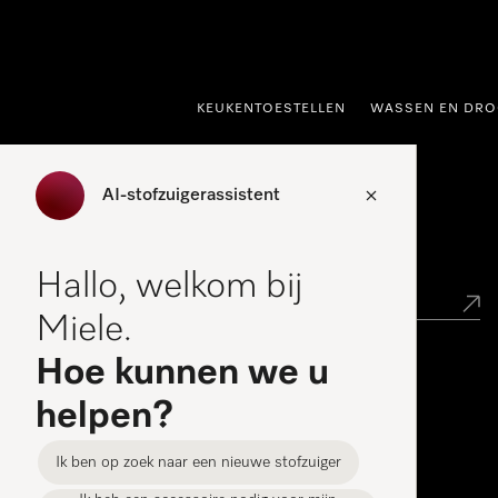
ct naar inhoud
KEUKENTOESTELLEN
WASSEN EN DRO
AI-stofzuigerassistent
Miele verkooppunt zoeken
Hallo, welkom bij
Miele.
Hoe kunnen we u
Miele Experience Centers
helpen?
Vind uw Miele Experience Center
Ik ben op zoek naar een nieuwe stofzuiger