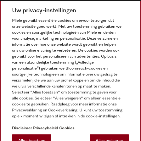
NEDERLANDS
Uw privacy-instellingen
Miele gebruikt essentiële cookies om ervoor te zorgen dat
onze website goed werkt. Met uw toestemming gebruiken we
cookies en soortgelijke technologieën van Miele en derden
voor analyse, marketing en personalisatie. Deze verzamelen
informatie over hoe onze website wordt gebruikt en helpen
Miele op Facebook
Miele op Youtube
Miele op Instagram
Miele op Pinterest
ons uw online ervaring te verbeteren. De cookies worden ook
gebruikt voor het personaliseren van advertenties. Op basis
van een afzonderlijke toestemming („Volledige
personalisatie“) gebruiken we Bloomreach-cookies en
soortgelijke technologieën om informatie over uw gedrag te
verzamelen, die we aan uw profiel koppelen om de inhoud die
Wettelijke Informatie
we u via verschillende kanalen tonen op maat te maken.
Selecteer "Alles toestaan" om toestemming te geven voor
Algemene voorwaarden
alle cookies. Selecteer "Alles weigeren" om alleen essentiële
Privacybeleid
cookies te gebruiken. Raadpleeg voor meer informatie onze
Privacyverklaring en Cookieverklaring. U kunt uw toestemming
Gebruiksvoorwaarden
op elk moment wijzigen of intrekken in de cookie-instellingen.
Toegankelijkheidsverklaring
Digital Services Act
Disclaimer
Privacybeleid
Cookies
Herroepingsformulier
Alles toestaan
Alles weigeren