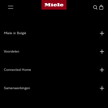
Miele homepage
ct naar inhoud
Wat zoek 
Winke
Miele in België
Voordelen
Connected Home
Samenwerkingen