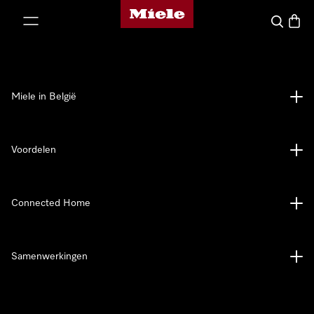
Miele homepage
ct naar inhoud
Wat zoek 
Winke
Miele in België
Voordelen
Connected Home
Samenwerkingen