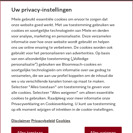
NEDERLANDS
Uw privacy-instellingen
Miele gebruikt essentiële cookies om ervoor te zorgen dat
onze website goed werkt. Met uw toestemming gebruiken we
cookies en soortgelijke technologieën van Miele en derden
voor analyse, marketing en personalisatie. Deze verzamelen
informatie over hoe onze website wordt gebruikt en helpen
Miele op Facebook
Miele op Youtube
Miele op Instagram
Miele op Pinterest
ons uw online ervaring te verbeteren. De cookies worden ook
gebruikt voor het personaliseren van advertenties. Op basis
van een afzonderlijke toestemming („Volledige
personalisatie“) gebruiken we Bloomreach-cookies en
soortgelijke technologieën om informatie over uw gedrag te
verzamelen, die we aan uw profiel koppelen om de inhoud die
Wettelijke Informatie
we u via verschillende kanalen tonen op maat te maken.
Selecteer "Alles toestaan" om toestemming te geven voor
Algemene voorwaarden
alle cookies. Selecteer "Alles weigeren" om alleen essentiële
Privacybeleid
cookies te gebruiken. Raadpleeg voor meer informatie onze
Privacyverklaring en Cookieverklaring. U kunt uw toestemming
Gebruiksvoorwaarden
op elk moment wijzigen of intrekken in de cookie-instellingen.
Toegankelijkheidsverklaring
Digital Services Act
Disclaimer
Privacybeleid
Cookies
Herroepingsformulier
Alles toestaan
Alles weigeren