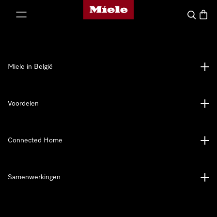
Miele homepage
ct naar inhoud
Wat zoek 
Winke
Miele in België
Voordelen
Connected Home
Samenwerkingen