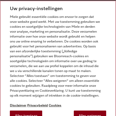
NEDERLANDS
Uw privacy-instellingen
Miele gebruikt essentiële cookies om ervoor te zorgen dat
onze website goed werkt. Met uw toestemming gebruiken we
cookies en soortgelijke technologieën van Miele en derden
voor analyse, marketing en personalisatie. Deze verzamelen
informatie over hoe onze website wordt gebruikt en helpen
Miele op Facebook
Miele op Youtube
Miele op Instagram
Miele op Pinterest
ons uw online ervaring te verbeteren. De cookies worden ook
gebruikt voor het personaliseren van advertenties. Op basis
van een afzonderlijke toestemming („Volledige
personalisatie“) gebruiken we Bloomreach-cookies en
soortgelijke technologieën om informatie over uw gedrag te
verzamelen, die we aan uw profiel koppelen om de inhoud die
Wettelijke Informatie
we u via verschillende kanalen tonen op maat te maken.
Selecteer "Alles toestaan" om toestemming te geven voor
Algemene voorwaarden
alle cookies. Selecteer "Alles weigeren" om alleen essentiële
Privacybeleid
cookies te gebruiken. Raadpleeg voor meer informatie onze
Privacyverklaring en Cookieverklaring. U kunt uw toestemming
Gebruiksvoorwaarden
op elk moment wijzigen of intrekken in de cookie-instellingen.
Toegankelijkheidsverklaring
Digital Services Act
Disclaimer
Privacybeleid
Cookies
Herroepingsformulier
Alles toestaan
Alles weigeren