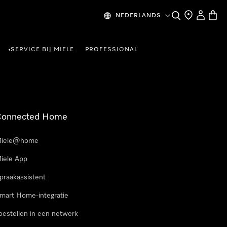
Wat zoek je?
Dealer zoeke
Mijn Acco
Winke
NEDERLANDS
SERVICE BIJ MIELE
PROFESSIONAL
•
Connected Home
iele@home
iele App
praakassistent
mart Home-integratie
oestellen in een netwerk