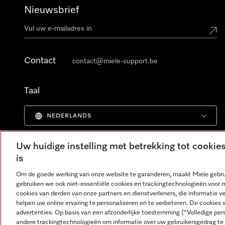
Nieuwsbrief
Contact
contact@miele-support.be
Taal
NEDERLANDS
Uw huidige instelling met betrekking tot cooki
is
Om de goede werking van onze website te garanderen, maakt Miele gebru
gebruiken we ook niet-essentiële cookies en trackingtechnologieën voor 
cookies van derden van onze partners en dienstverleners, die informatie 
helpen uw online ervaring te personaliseren en te verbeteren. De cookies 
advertenties. Op basis van een afzonderlijke toestemming ("Volledige pe
andere trackingtechnologieën om informatie over uw gebruikersgedrag te 