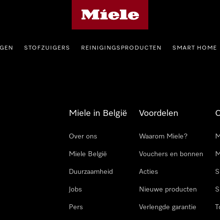
Miele homepage
GEN
STOFZUIGERS
REINIGINGSPRODUCTEN
SMART HOME
Miele in België
Voordelen
Over ons
Waarom Miele?
M
Miele België
Vouchers en bonnen
M
Duurzaamheid
Acties
S
Jobs
Nieuwe producten
S
Pers
Verlengde garantie
T