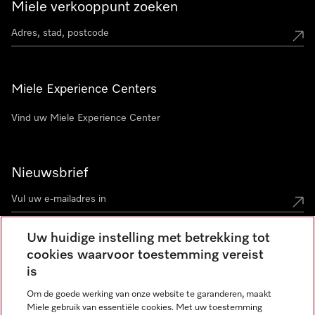
Miele verkooppunt zoeken
Miele Experience Centers
Vind uw Miele Experience Center
Nieuwsbrief
Uw huidige instelling met betrekking tot
cookies waarvoor toestemming vereist
Contact
contact@miele-support.be
is
Om de goede werking van onze website te garanderen, maakt
Taal
Miele gebruik van essentiële cookies. Met uw toestemming