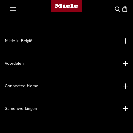
Miele homepage
ct naar inhoud
Wat zoek 
Winke
Miele in België
Voordelen
Connected Home
Samenwerkingen