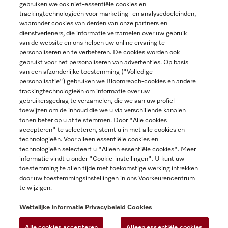
gebruiken we ook niet-essentiële cookies en
NEDERLANDS
trackingtechnologieën voor marketing- en analysedoeleinden,
waaronder cookies van derden van onze partners en
dienstverleners, die informatie verzamelen over uw gebruik
van de website en ons helpen uw online ervaring te
personaliseren en te verbeteren. De cookies worden ook
gebruikt voor het personaliseren van advertenties. Op basis
van een afzonderlijke toestemming ("Volledige
Miele op Facebook
Miele op Youtube
Miele op Instagram
Miele op Pinterest
personalisatie") gebruiken we Bloomreach-cookies en andere
trackingtechnologieën om informatie over uw
gebruikersgedrag te verzamelen, die we aan uw profiel
toewijzen om de inhoud die we u via verschillende kanalen
tonen beter op u af te stemmen. Door "Alle cookies
accepteren" te selecteren, stemt u in met alle cookies en
Wettelijke Informatie
technologieën. Voor alleen essentiële cookies en
technologieën selecteert u "Alleen essentiële cookies". Meer
Algemene voorwaarden
informatie vindt u onder "Cookie-instellingen". U kunt uw
Privacybeleid
toestemming te allen tijde met toekomstige werking intrekken
door uw toestemmingsinstellingen in ons Voorkeurencentrum
Gebruiksvoorwaarden
te wijzigen.
Toegankelijkheidsverklaring
Digital Services Act
Wettelijke Informatie
Privacybeleid
Cookies
Herroepingsformulier
Alle cookies accepteren
Alleen essentiële cookies