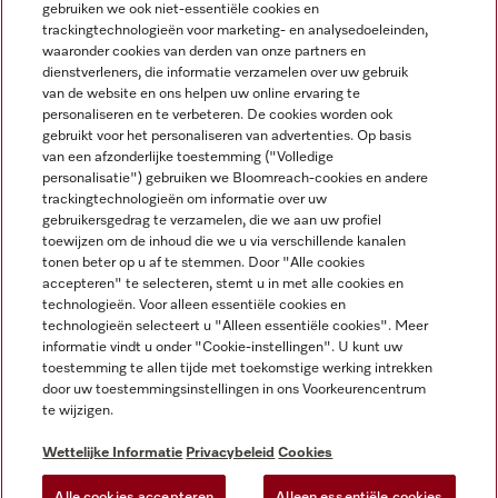
gebruiken we ook niet-essentiële cookies en
NEDERLANDS
trackingtechnologieën voor marketing- en analysedoeleinden,
waaronder cookies van derden van onze partners en
dienstverleners, die informatie verzamelen over uw gebruik
van de website en ons helpen uw online ervaring te
personaliseren en te verbeteren. De cookies worden ook
gebruikt voor het personaliseren van advertenties. Op basis
van een afzonderlijke toestemming ("Volledige
Miele op Facebook
Miele op Youtube
Miele op Instagram
Miele op Pinterest
personalisatie") gebruiken we Bloomreach-cookies en andere
trackingtechnologieën om informatie over uw
gebruikersgedrag te verzamelen, die we aan uw profiel
toewijzen om de inhoud die we u via verschillende kanalen
tonen beter op u af te stemmen. Door "Alle cookies
accepteren" te selecteren, stemt u in met alle cookies en
Wettelijke Informatie
technologieën. Voor alleen essentiële cookies en
technologieën selecteert u "Alleen essentiële cookies". Meer
Algemene voorwaarden
informatie vindt u onder "Cookie-instellingen". U kunt uw
Privacybeleid
toestemming te allen tijde met toekomstige werking intrekken
door uw toestemmingsinstellingen in ons Voorkeurencentrum
Gebruiksvoorwaarden
te wijzigen.
Toegankelijkheidsverklaring
Digital Services Act
Wettelijke Informatie
Privacybeleid
Cookies
Herroepingsformulier
Alle cookies accepteren
Alleen essentiële cookies