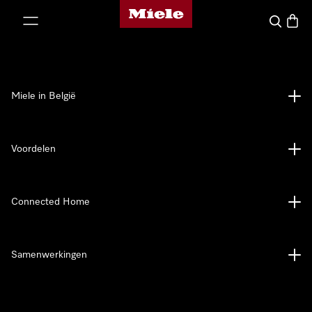
Miele homepage
ct naar inhoud
Wat zoek 
Winke
Miele in België
Voordelen
Connected Home
Samenwerkingen