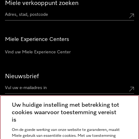
Miele verkooppunt zoeken
Miele Experience Centers
Vind uw Miele Experience Center
Nieuwsbrief
Uw huidige instelling met betrekking tot
cookies waarvoor toestemming vereist
Contact
contact@miele-support.be
is
Om de goede werking van onze website te garanderen, maakt
Taal
Miele gebruik van essentiële cookies. Met uw toestemming