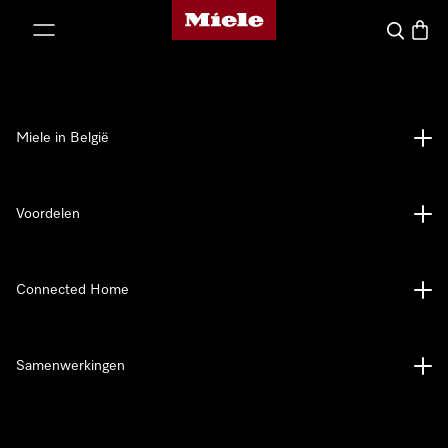
Miele homepage
ct naar inhoud
Wat zoek 
Winke
Miele in België
Voordelen
Connected Home
Samenwerkingen