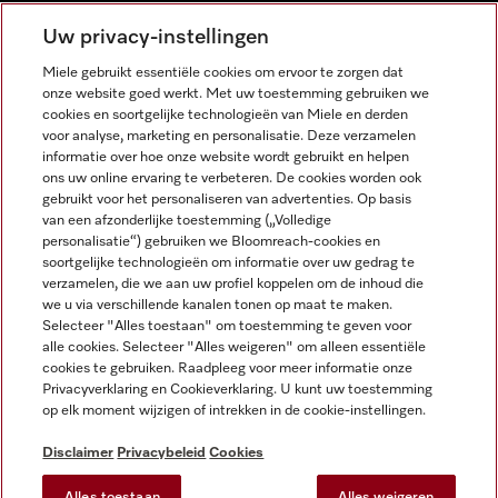
NEDERLANDS
Uw privacy-instellingen
Miele gebruikt essentiële cookies om ervoor te zorgen dat
onze website goed werkt. Met uw toestemming gebruiken we
cookies en soortgelijke technologieën van Miele en derden
voor analyse, marketing en personalisatie. Deze verzamelen
informatie over hoe onze website wordt gebruikt en helpen
Miele op Facebook
Miele op Youtube
Miele op Instagram
Miele op Pinterest
ons uw online ervaring te verbeteren. De cookies worden ook
gebruikt voor het personaliseren van advertenties. Op basis
van een afzonderlijke toestemming („Volledige
personalisatie“) gebruiken we Bloomreach-cookies en
soortgelijke technologieën om informatie over uw gedrag te
verzamelen, die we aan uw profiel koppelen om de inhoud die
Wettelijke Informatie
we u via verschillende kanalen tonen op maat te maken.
Selecteer "Alles toestaan" om toestemming te geven voor
Algemene voorwaarden
alle cookies. Selecteer "Alles weigeren" om alleen essentiële
Privacybeleid
cookies te gebruiken. Raadpleeg voor meer informatie onze
Privacyverklaring en Cookieverklaring. U kunt uw toestemming
Gebruiksvoorwaarden
op elk moment wijzigen of intrekken in de cookie-instellingen.
Toegankelijkheidsverklaring
Digital Services Act
Disclaimer
Privacybeleid
Cookies
Herroepingsformulier
Alles toestaan
Alles weigeren