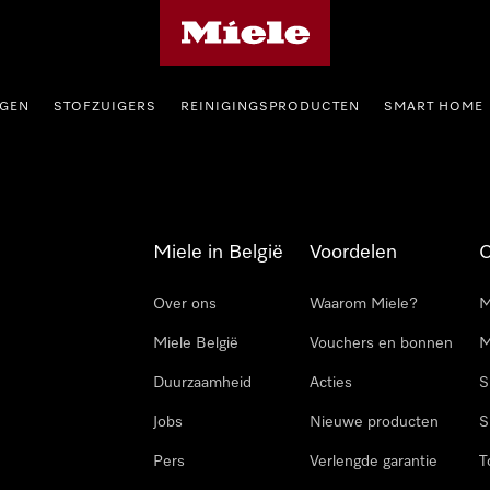
Miele homepage
GEN
STOFZUIGERS
REINIGINGSPRODUCTEN
SMART HOME
Miele in België
Voordelen
Over ons
Waarom Miele?
M
Miele België
Vouchers en bonnen
M
Duurzaamheid
Acties
S
Jobs
Nieuwe producten
S
Pers
Verlengde garantie
T