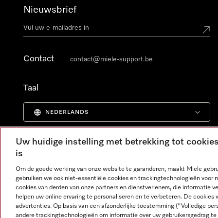
Nieuwsbrief
Contact
contact@miele-support.be
Taal
NEDERLANDS
Uw huidige instelling met betrekking tot cooki
is
Om de goede werking van onze website te garanderen, maakt Miele gebru
gebruiken we ook niet-essentiële cookies en trackingtechnologieën voor 
cookies van derden van onze partners en dienstverleners, die informatie 
helpen uw online ervaring te personaliseren en te verbeteren. De cookies 
advertenties. Op basis van een afzonderlijke toestemming ("Volledige pe
andere trackingtechnologieën om informatie over uw gebruikersgedrag te 