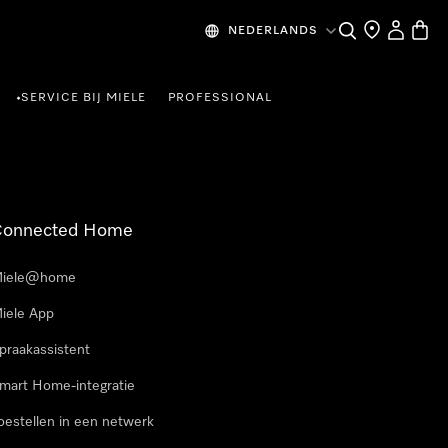
Wat zoek je?
Dealer zoeke
Mijn Acco
Winke
NEDERLANDS
SERVICE BIJ MIELE
PROFESSIONAL
•
Connected Home
iele@home
iele App
praakassistent
mart Home-integratie
oestellen in een netwerk