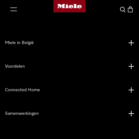
Miele homepage
ct naar inhoud
Wat zoek 
Winke
Miele in België
Voordelen
Connected Home
Samenwerkingen