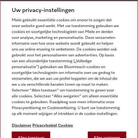
NEDERLANDS
Uw privacy-instellingen
Miele gebruikt essentiële cookies om ervoor te zorgen dat
onze website goed werkt. Met uw toestemming gebruiken we
cookies en soortgelijke technologieën van Miele en derden
voor analyse, marketing en personalisatie. Deze verzamelen
informatie over hoe onze website wordt gebruikt en helpen
Miele op Facebook
Miele op Youtube
Miele op Instagram
Miele op Pinterest
ons uw online ervaring te verbeteren. De cookies worden ook
gebruikt voor het personaliseren van advertenties. Op basis
van een afzonderlijke toestemming („Volledige
personalisatie“) gebruiken we Bloomreach-cookies en
soortgelijke technologieën om informatie over uw gedrag te
verzamelen, die we aan uw profiel koppelen om de inhoud die
Wettelijke Informatie
we u via verschillende kanalen tonen op maat te maken.
Selecteer "Alles toestaan" om toestemming te geven voor
Algemene voorwaarden
alle cookies. Selecteer "Alles weigeren" om alleen essentiële
Privacybeleid
cookies te gebruiken. Raadpleeg voor meer informatie onze
Privacyverklaring en Cookieverklaring. U kunt uw toestemming
Gebruiksvoorwaarden
op elk moment wijzigen of intrekken in de cookie-instellingen.
Toegankelijkheidsverklaring
Digital Services Act
Disclaimer
Privacybeleid
Cookies
Herroepingsformulier
Alles toestaan
Alles weigeren