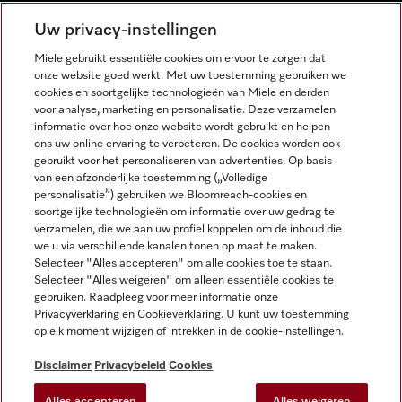
NEDERLANDS
Uw privacy-instellingen
Miele gebruikt essentiële cookies om ervoor te zorgen dat
onze website goed werkt. Met uw toestemming gebruiken we
cookies en soortgelijke technologieën van Miele en derden
voor analyse, marketing en personalisatie. Deze verzamelen
informatie over hoe onze website wordt gebruikt en helpen
Miele op Facebook
Miele op Youtube
Miele op Instagram
Miele op Pinterest
ons uw online ervaring te verbeteren. De cookies worden ook
gebruikt voor het personaliseren van advertenties. Op basis
van een afzonderlijke toestemming („Volledige
personalisatie”) gebruiken we Bloomreach-cookies en
soortgelijke technologieën om informatie over uw gedrag te
verzamelen, die we aan uw profiel koppelen om de inhoud die
Wettelijke Informatie
we u via verschillende kanalen tonen op maat te maken.
Selecteer "Alles accepteren" om alle cookies toe te staan.
Algemene voorwaarden
Selecteer "Alles weigeren" om alleen essentiële cookies te
Privacybeleid
gebruiken. Raadpleeg voor meer informatie onze
Privacyverklaring en Cookieverklaring. U kunt uw toestemming
Gebruiksvoorwaarden
op elk moment wijzigen of intrekken in de cookie-instellingen.
Toegankelijkheidsverklaring
Digital Services Act
Disclaimer
Privacybeleid
Cookies
Herroepingsformulier
Alles accepteren
Alles weigeren