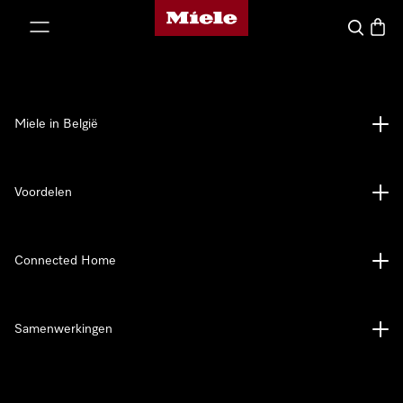
Miele homepage
ct naar inhoud
Wat zoek 
Winke
Miele in België
Voordelen
Connected Home
Samenwerkingen