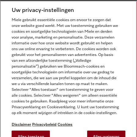
NEDERLANDS
Uw privacy-instellingen
Miele gebruikt essentiële cookies om ervoor te zorgen dat
onze website goed werkt. Met uw toestemming gebruiken we
cookies en soortgelijke technologieën van Miele en derden
voor analyse, marketing en personalisatie. Deze verzamelen
informatie over hoe onze website wordt gebruikt en helpen
Miele op Facebook
Miele op Youtube
Miele op Instagram
Miele op Pinterest
ons uw online ervaring te verbeteren. De cookies worden ook
gebruikt voor het personaliseren van advertenties. Op basis
van een afzonderlijke toestemming („Volledige
personalisatie“) gebruiken we Bloomreach-cookies en
soortgelijke technologieën om informatie over uw gedrag te
verzamelen, die we aan uw profiel koppelen om de inhoud die
Wettelijke Informatie
we u via verschillende kanalen tonen op maat te maken.
Selecteer "Alles toestaan" om toestemming te geven voor
Algemene voorwaarden
alle cookies. Selecteer "Alles weigeren" om alleen essentiële
Privacybeleid
cookies te gebruiken. Raadpleeg voor meer informatie onze
Privacyverklaring en Cookieverklaring. U kunt uw toestemming
Gebruiksvoorwaarden
op elk moment wijzigen of intrekken in de cookie-instellingen.
Toegankelijkheidsverklaring
Digital Services Act
Disclaimer
Privacybeleid
Cookies
Herroepingsformulier
Alles toestaan
Alles weigeren