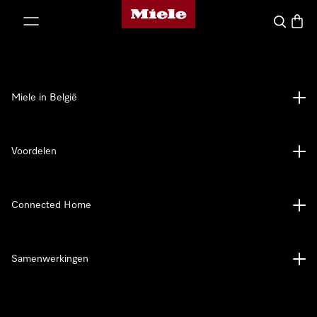
Miele homepage
ct naar inhoud
Wat zoek 
Winke
Miele in België
Voordelen
Connected Home
Samenwerkingen