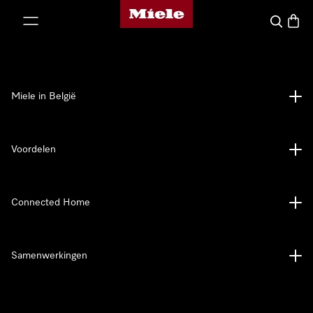
Miele homepage
ct naar inhoud
Wat zoek 
Winke
Miele in België
Voordelen
Connected Home
Samenwerkingen