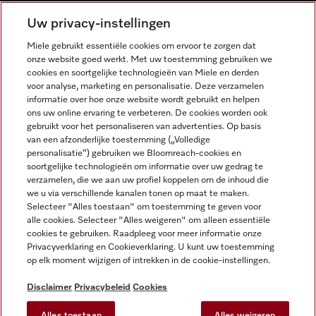
NEDERLANDS
Uw privacy-instellingen
Miele gebruikt essentiële cookies om ervoor te zorgen dat
onze website goed werkt. Met uw toestemming gebruiken we
cookies en soortgelijke technologieën van Miele en derden
voor analyse, marketing en personalisatie. Deze verzamelen
informatie over hoe onze website wordt gebruikt en helpen
Miele op Facebook
Miele op Youtube
Miele op Instagram
Miele op Pinterest
ons uw online ervaring te verbeteren. De cookies worden ook
gebruikt voor het personaliseren van advertenties. Op basis
van een afzonderlijke toestemming („Volledige
personalisatie“) gebruiken we Bloomreach-cookies en
soortgelijke technologieën om informatie over uw gedrag te
verzamelen, die we aan uw profiel koppelen om de inhoud die
Wettelijke Informatie
we u via verschillende kanalen tonen op maat te maken.
Selecteer "Alles toestaan" om toestemming te geven voor
Algemene voorwaarden
alle cookies. Selecteer "Alles weigeren" om alleen essentiële
Privacybeleid
cookies te gebruiken. Raadpleeg voor meer informatie onze
Privacyverklaring en Cookieverklaring. U kunt uw toestemming
Gebruiksvoorwaarden
op elk moment wijzigen of intrekken in de cookie-instellingen.
Toegankelijkheidsverklaring
Digital Services Act
Disclaimer
Privacybeleid
Cookies
Herroepingsformulier
Alles toestaan
Alles weigeren