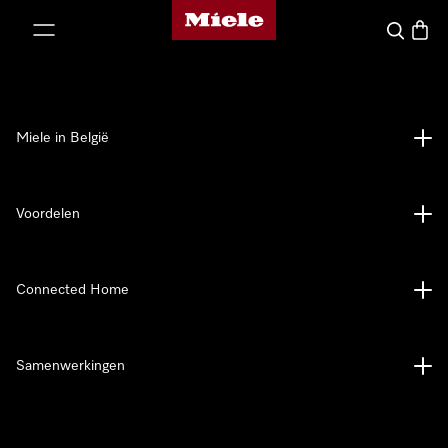
Miele homepage
ct naar inhoud
Wat zoek 
Winke
Miele in België
Voordelen
Connected Home
Samenwerkingen