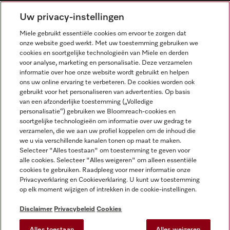
NEDERLANDS
Uw privacy-instellingen
Miele gebruikt essentiële cookies om ervoor te zorgen dat
onze website goed werkt. Met uw toestemming gebruiken we
cookies en soortgelijke technologieën van Miele en derden
voor analyse, marketing en personalisatie. Deze verzamelen
informatie over hoe onze website wordt gebruikt en helpen
Miele op Facebook
Miele op Youtube
Miele op Instagram
Miele op Pinterest
ons uw online ervaring te verbeteren. De cookies worden ook
gebruikt voor het personaliseren van advertenties. Op basis
van een afzonderlijke toestemming („Volledige
personalisatie“) gebruiken we Bloomreach-cookies en
soortgelijke technologieën om informatie over uw gedrag te
verzamelen, die we aan uw profiel koppelen om de inhoud die
Wettelijke Informatie
we u via verschillende kanalen tonen op maat te maken.
Selecteer "Alles toestaan" om toestemming te geven voor
Algemene voorwaarden
alle cookies. Selecteer "Alles weigeren" om alleen essentiële
Privacybeleid
cookies te gebruiken. Raadpleeg voor meer informatie onze
Privacyverklaring en Cookieverklaring. U kunt uw toestemming
Gebruiksvoorwaarden
op elk moment wijzigen of intrekken in de cookie-instellingen.
Toegankelijkheidsverklaring
Digital Services Act
Disclaimer
Privacybeleid
Cookies
Herroepingsformulier
Alles toestaan
Alles weigeren