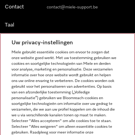
Contact
contact@miele-support.be
Taal
NEDERLANDS
Uw privacy-instellingen
Miele gebruikt essentiële cookies om ervoor te zorgen dat
onze website goed werkt. Met uw toestemming gebruiken we
cookies en soortgelijke technologieën van Miele en derden
voor analyse, marketing en personalisatie. Deze verzamelen
informatie over hoe onze website wordt gebruikt en helpen
Miele op Facebook
Miele op Youtube
Miele op Instagram
Miele op Pinterest
ons uw online ervaring te verbeteren. De cookies worden ook
gebruikt voor het personaliseren van advertenties. Op basis
van een afzonderlijke toestemming („Volledige
personalisatie”) gebruiken we Bloomreach-cookies en
soortgelijke technologieën om informatie over uw gedrag te
verzamelen, die we aan uw profiel koppelen om de inhoud die
Wettelijke Informatie
we u via verschillende kanalen tonen op maat te maken.
Selecteer "Alles accepteren" om alle cookies toe te staan.
Algemene voorwaarden
Selecteer "Alles weigeren" om alleen essentiële cookies te
Privacybeleid
gebruiken. Raadpleeg voor meer informatie onze