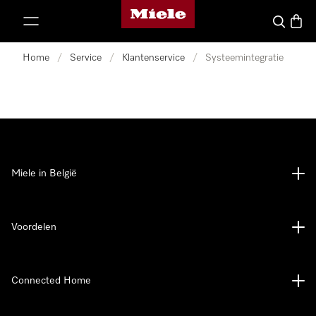
Miele homepage
ct naar inhoud
Wat zoek 
Winke
Home
/
Service
/
Klantenservice
/
Systeemintegratie
Miele in België
Voordelen
Connected Home