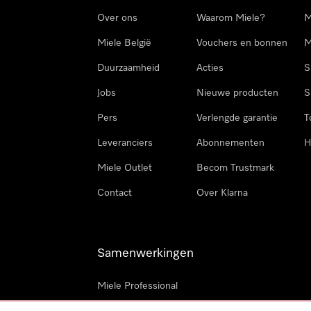
Over ons
Waarom Miele?
M
Miele België
Vouchers en bonnen
M
Duurzaamheid
Acties
S
Jobs
Nieuwe producten
S
Pers
Verlengde garantie
T
Leveranciers
Abonnementen
H
Miele Outlet
Becom Trustmark
Contact
Over Klarna
Samenwerkingen
Miele Professional