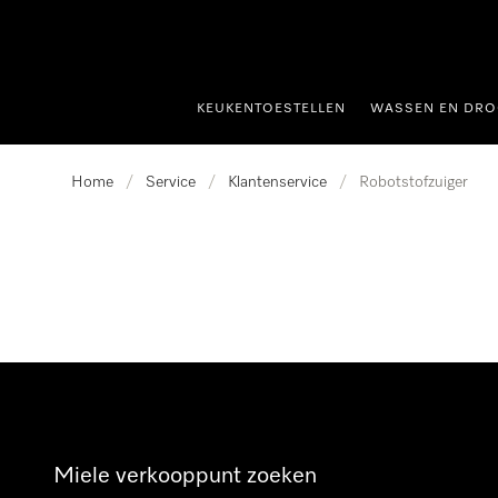
ct naar inhoud
KEUKENTOESTELLEN
WASSEN EN DRO
Home
/
Service
/
Klantenservice
/
Robotstofzuiger
Miele verkooppunt zoeken