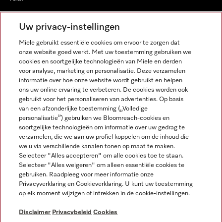
NEDERLANDS
Uw privacy-instellingen
Miele gebruikt essentiële cookies om ervoor te zorgen dat
onze website goed werkt. Met uw toestemming gebruiken we
cookies en soortgelijke technologieën van Miele en derden
voor analyse, marketing en personalisatie. Deze verzamelen
informatie over hoe onze website wordt gebruikt en helpen
Miele op Facebook
Miele op Youtube
Miele op Instagram
Miele op Pinterest
ons uw online ervaring te verbeteren. De cookies worden ook
gebruikt voor het personaliseren van advertenties. Op basis
van een afzonderlijke toestemming („Volledige
personalisatie”) gebruiken we Bloomreach-cookies en
soortgelijke technologieën om informatie over uw gedrag te
verzamelen, die we aan uw profiel koppelen om de inhoud die
Wettelijke Informatie
we u via verschillende kanalen tonen op maat te maken.
Selecteer "Alles accepteren" om alle cookies toe te staan.
Algemene voorwaarden
Selecteer "Alles weigeren" om alleen essentiële cookies te
Privacybeleid
gebruiken. Raadpleeg voor meer informatie onze
Privacyverklaring en Cookieverklaring. U kunt uw toestemming
Gebruiksvoorwaarden
op elk moment wijzigen of intrekken in de cookie-instellingen.
Toegankelijkheidsverklaring
Digital Services Act
Disclaimer
Privacybeleid
Cookies