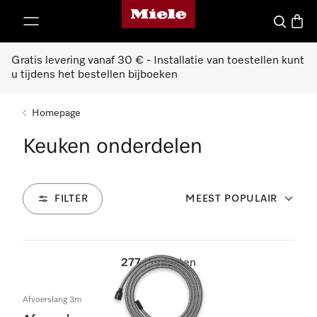
Miele homepage
ct naar inhoud
Wat zoek 
Winke
Gratis levering vanaf 30 € - Installatie van toestellen kunt
u tijdens het bestellen bijboeken
Homepage
Keuken onderdelen
FILTER
MEEST POPULAIR
277
Producten
Afvoerslang 3m