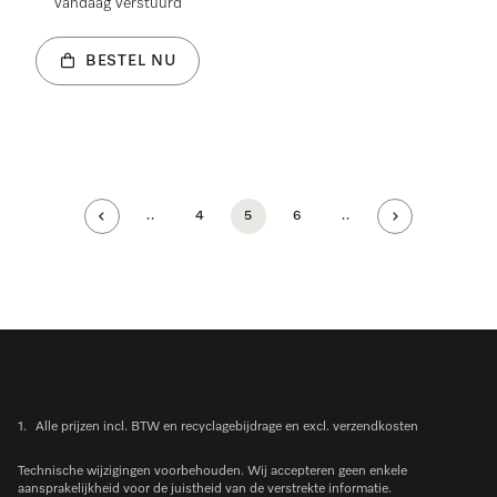
vandaag verstuurd
BESTEL NU
..
4
5
6
..
1.
Alle prijzen incl. BTW en recyclagebijdrage en excl. verzendkosten
Technische wijzigingen voorbehouden. Wij accepteren geen enkele
aansprakelijkheid voor de juistheid van de verstrekte informatie.