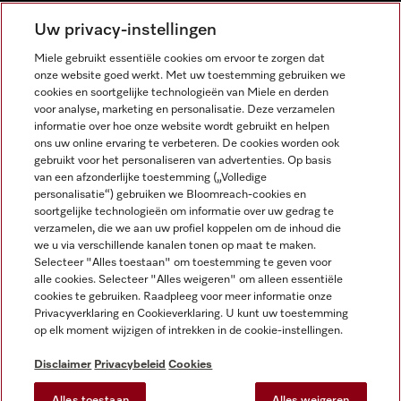
NEDERLANDS
Uw privacy-instellingen
Miele gebruikt essentiële cookies om ervoor te zorgen dat
onze website goed werkt. Met uw toestemming gebruiken we
cookies en soortgelijke technologieën van Miele en derden
voor analyse, marketing en personalisatie. Deze verzamelen
informatie over hoe onze website wordt gebruikt en helpen
Miele op Facebook
Miele op Youtube
Miele op Instagram
Miele op Pinterest
ons uw online ervaring te verbeteren. De cookies worden ook
gebruikt voor het personaliseren van advertenties. Op basis
van een afzonderlijke toestemming („Volledige
personalisatie“) gebruiken we Bloomreach-cookies en
soortgelijke technologieën om informatie over uw gedrag te
verzamelen, die we aan uw profiel koppelen om de inhoud die
Wettelijke Informatie
we u via verschillende kanalen tonen op maat te maken.
Selecteer "Alles toestaan" om toestemming te geven voor
Algemene voorwaarden
alle cookies. Selecteer "Alles weigeren" om alleen essentiële
Privacybeleid
cookies te gebruiken. Raadpleeg voor meer informatie onze
Privacyverklaring en Cookieverklaring. U kunt uw toestemming
Gebruiksvoorwaarden
op elk moment wijzigen of intrekken in de cookie-instellingen.
Toegankelijkheidsverklaring
Digital Services Act
Disclaimer
Privacybeleid
Cookies
Herroepingsformulier
Alles toestaan
Alles weigeren