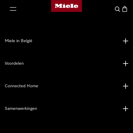
Miele homepage
ct naar inhoud
Wat zoek 
Winke
Miele in België
Voordelen
Connected Home
Samenwerkingen