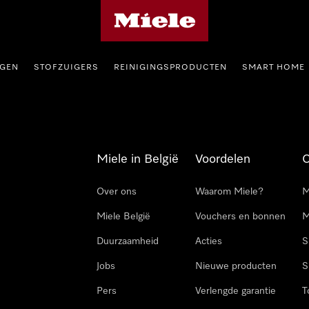
Miele homepage
GEN
STOFZUIGERS
REINIGINGSPRODUCTEN
SMART HOME
Miele in België
Voordelen
Over ons
Waarom Miele?
M
Miele België
Vouchers en bonnen
M
Duurzaamheid
Acties
S
Jobs
Nieuwe producten
S
Pers
Verlengde garantie
T