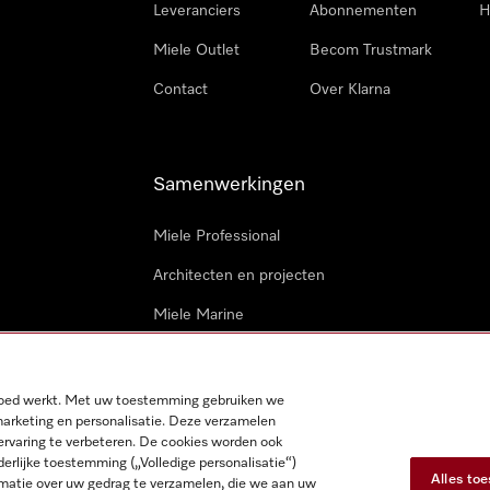
Leveranciers
Abonnementen
H
Miele Outlet
Becom Trustmark
Contact
Over Klarna
Samenwerkingen
Miele Professional
Architecten en projecten
Miele Marine
Professionele reparateurs
 goed werkt. Met uw toestemming gebruiken we
marketing en personalisatie. Deze verzamelen
ervaring te verbeteren. De cookies worden ook
derlijke toestemming („Volledige personalisatie“)
Alles to
matie over uw gedrag te verzamelen, die we aan uw