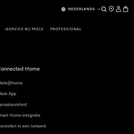
Wat zoek je?
Dealer zoeke
Mijn Acco
Winke
NEDERLANDS
SERVICE BIJ MIELE
PROFESSIONAL
•
Connected Home
iele@home
iele App
praakassistent
mart Home-integratie
oestellen in een netwerk