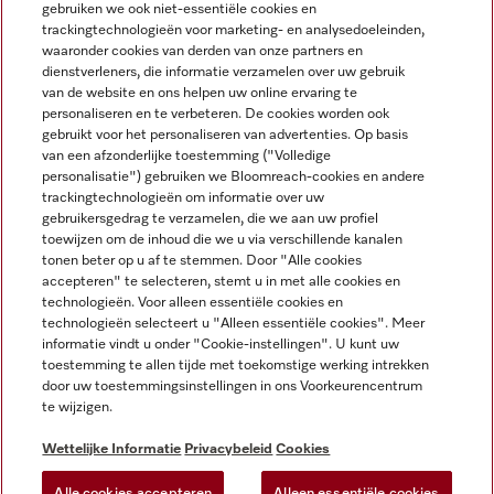
gebruiken we ook niet-essentiële cookies en
NEDERLANDS
trackingtechnologieën voor marketing- en analysedoeleinden,
waaronder cookies van derden van onze partners en
dienstverleners, die informatie verzamelen over uw gebruik
van de website en ons helpen uw online ervaring te
personaliseren en te verbeteren. De cookies worden ook
gebruikt voor het personaliseren van advertenties. Op basis
van een afzonderlijke toestemming ("Volledige
Miele op Facebook
Miele op Youtube
Miele op Instagram
Miele op Pinterest
personalisatie") gebruiken we Bloomreach-cookies en andere
trackingtechnologieën om informatie over uw
gebruikersgedrag te verzamelen, die we aan uw profiel
toewijzen om de inhoud die we u via verschillende kanalen
tonen beter op u af te stemmen. Door "Alle cookies
accepteren" te selecteren, stemt u in met alle cookies en
Wettelijke Informatie
technologieën. Voor alleen essentiële cookies en
technologieën selecteert u "Alleen essentiële cookies". Meer
Algemene voorwaarden
informatie vindt u onder "Cookie-instellingen". U kunt uw
Privacybeleid
toestemming te allen tijde met toekomstige werking intrekken
door uw toestemmingsinstellingen in ons Voorkeurencentrum
Gebruiksvoorwaarden
te wijzigen.
Toegankelijkheidsverklaring
Digital Services Act
Wettelijke Informatie
Privacybeleid
Cookies
Herroepingsformulier
Alle cookies accepteren
Alleen essentiële cookies