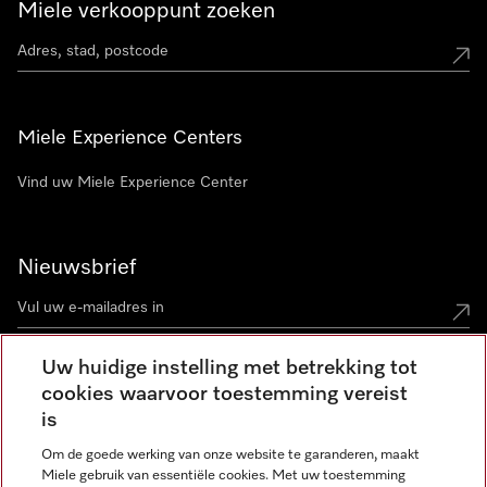
Miele verkooppunt zoeken
Miele Experience Centers
Vind uw Miele Experience Center
Nieuwsbrief
Uw huidige instelling met betrekking tot
cookies waarvoor toestemming vereist
Contact
contact@miele-support.be
is
Om de goede werking van onze website te garanderen, maakt
Taal
Miele gebruik van essentiële cookies. Met uw toestemming