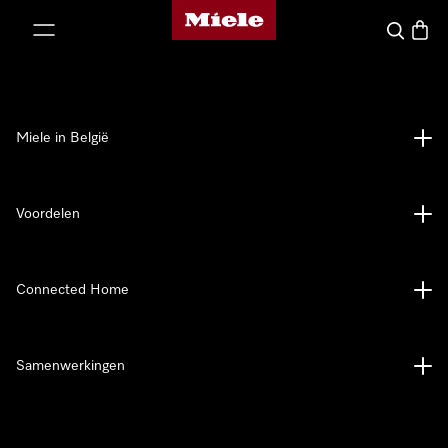
Miele homepage
ct naar inhoud
Wat zoek 
Winke
Miele in België
Voordelen
Connected Home
Samenwerkingen