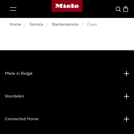
Miele homepage
ct naar inhoud
Wat zoek 
Winke
Home
/
Service
/
Klantenservice
/
Oven
Miele in België
Voordelen
Connected Home