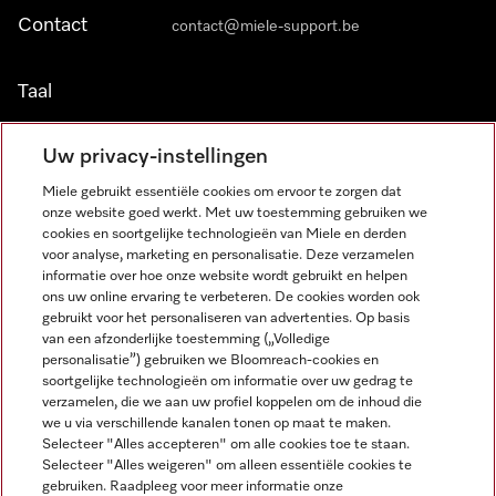
Contact
contact@miele-support.be
Taal
NEDERLANDS
Uw privacy-instellingen
Miele gebruikt essentiële cookies om ervoor te zorgen dat
onze website goed werkt. Met uw toestemming gebruiken we
cookies en soortgelijke technologieën van Miele en derden
voor analyse, marketing en personalisatie. Deze verzamelen
informatie over hoe onze website wordt gebruikt en helpen
Miele op Facebook
Miele op Youtube
Miele op Instagram
Miele op Pinterest
ons uw online ervaring te verbeteren. De cookies worden ook
gebruikt voor het personaliseren van advertenties. Op basis
van een afzonderlijke toestemming („Volledige
personalisatie”) gebruiken we Bloomreach-cookies en
soortgelijke technologieën om informatie over uw gedrag te
verzamelen, die we aan uw profiel koppelen om de inhoud die
Wettelijke Informatie
we u via verschillende kanalen tonen op maat te maken.
Selecteer "Alles accepteren" om alle cookies toe te staan.
Algemene voorwaarden
Selecteer "Alles weigeren" om alleen essentiële cookies te
Privacybeleid
gebruiken. Raadpleeg voor meer informatie onze