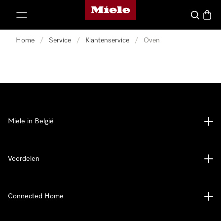
Miele homepage
ct naar inhoud
Wat zoek 
Winke
Home
/
Service
/
Klantenservice
/
Oven
Miele in België
Voordelen
Connected Home