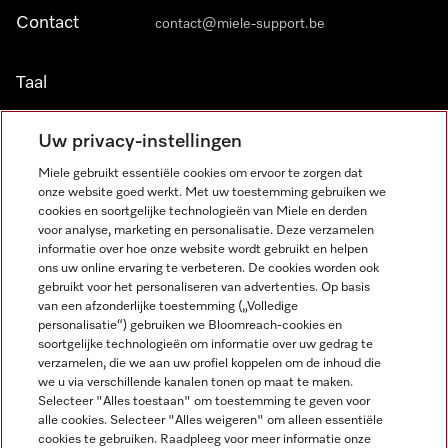
Contact
contact@miele-support.be
Taal
NEDERLANDS
Uw privacy-instellingen
Miele gebruikt essentiële cookies om ervoor te zorgen dat
onze website goed werkt. Met uw toestemming gebruiken we
cookies en soortgelijke technologieën van Miele en derden
voor analyse, marketing en personalisatie. Deze verzamelen
informatie over hoe onze website wordt gebruikt en helpen
Miele op Facebook
Miele op Youtube
Miele op Instagram
Miele op Pinterest
ons uw online ervaring te verbeteren. De cookies worden ook
gebruikt voor het personaliseren van advertenties. Op basis
van een afzonderlijke toestemming („Volledige
personalisatie“) gebruiken we Bloomreach-cookies en
soortgelijke technologieën om informatie over uw gedrag te
verzamelen, die we aan uw profiel koppelen om de inhoud die
Wettelijke Informatie
we u via verschillende kanalen tonen op maat te maken.
Selecteer "Alles toestaan" om toestemming te geven voor
Algemene voorwaarden
alle cookies. Selecteer "Alles weigeren" om alleen essentiële
Privacybeleid
cookies te gebruiken. Raadpleeg voor meer informatie onze