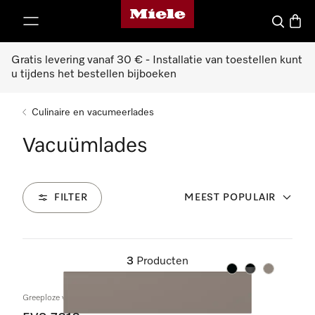
Miele homepage
ct naar inhoud
Wat zoek 
Winke
Gratis levering vanaf 30 € - Installatie van toestellen kunt
u tijdens het bestellen bijboeken
Culinaire en vacumeerlades
Vacuümlades
FILTER
MEEST POPULAIR
3
Producten
Kleur:
Kleur:
Kleur:
Greeploze vacuumlade 14 cm hoog