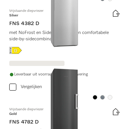
Kleur:
Kleur:
Vrijstaande diepvriezer
Silver
FNS 4382 D
met NoFrost en SideOpen voor een comfortabele
side-by-sidecombinatie.
Online Label Flag, Energielabel
Leverbaar uit voorraad met gratis levering
Vergelijken
Kleur:
Kleur:
Kleur:
Vrijstaande diepvriezer
Gold
FNS 4782 D