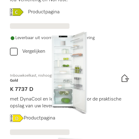
led-verlichting en NoFrost.
Online Label Flag, Energielabel
Productpagina
Leverbaar uit voorraad met gratis levering
Vergelijken
Inbouwkoelkast, nishoogte 178 cm
Gold
K 7737 D
met DynaCool en led-verlichting voor de praktische
opslag van uw levensmiddelen.
Online Label Flag, Energielabel
Productpagina