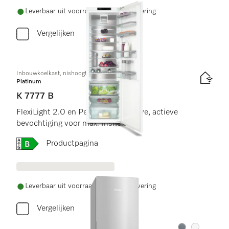
Leverbaar uit voorraad met gratis levering
Vergelijken
Inbouwkoelkast, nishoogte 178 cm
Platinum
K 7777 B
FlexiLight 2.0 en PerfectFresh Active, actieve
bevochtiging voor max. frisheid.
Online Label Flag, Energielabel
Productpagina
Leverbaar uit voorraad met gratis levering
Vergelijken