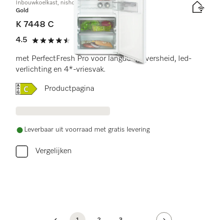
Inbouwkoelkast, nishoogte 140 cm
Gold
K 7448 C
4.5
(4 beoordelingen)
4.5 sterren van de 5
met PerfectFresh Pro voor langdurige versheid, led-
verlichting en 4*-vriesvak.
Online Label Flag, Energielabel
Productpagina
Leverbaar uit voorraad met gratis levering
Vergelijken