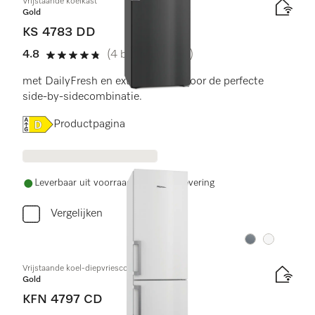
Vrijstaande koelkast
Gold
KS 4783 DD
4.8
(4 beoordelingen)
4.8 sterren van de 5
met DailyFresh en extra comfort voor de perfecte
side-by-sidecombinatie.
Online Label Flag, Energielabel
Productpagina
Leverbaar uit voorraad met gratis levering
Vergelijken
Kleur:
Kleur:
Vrijstaande koel-diepvriescombinatie
Gold
KFN 4797 CD