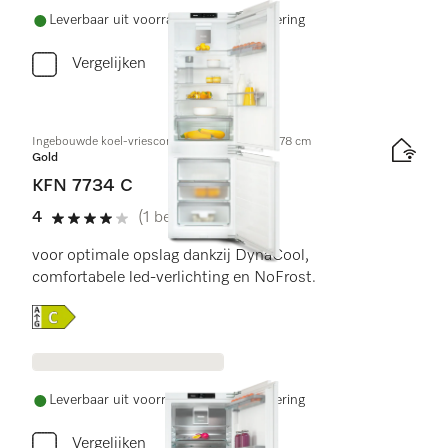
Leverbaar uit voorraad met gratis levering
Vergelijken
Ingebouwde koel-vriescombinatie, nishoogte 178 cm
Gold
KFN 7734 C
4
(1 beoordeling)
4 sterren van de 5
voor optimale opslag dankzij DynaCool,
comfortabele led-verlichting en NoFrost.
Online Label Flag, Energielabel
Leverbaar uit voorraad met gratis levering
Vergelijken