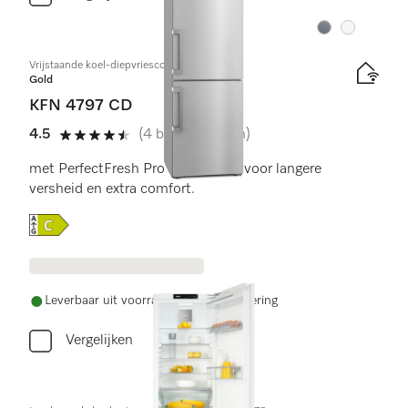
Kleur:
Kleur:
Vrijstaande koel-diepvriescombinatie
Gold
KFN 4797 CD
4.5
(4 beoordelingen)
4.5 sterren van de 5
met PerfectFresh Pro en NoFrost voor langere
versheid en extra comfort.
Online Label Flag, Energielabel
Leverbaar uit voorraad met gratis levering
Vergelijken