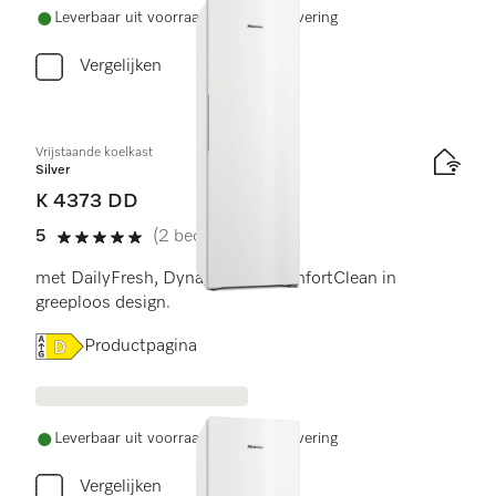
Leverbaar uit voorraad met gratis levering
Vergelijken
Vrijstaande koelkast
Silver
K 4373 DD
5
(2 beoordelingen)
5 sterren van de 5
met DailyFresh, DynaCool en ComfortClean in
greeploos design.
Online Label Flag, Energielabel
Productpagina
Leverbaar uit voorraad met gratis levering
Vergelijken