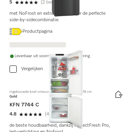
5
(2 beoordelingen)
5 sterren van de 5
met NoFrost en extra comfort voor de perfecte
side-by-sidecombinatie.
Online Label Flag, Energielabel
Productpagina
Leverbaar uit voorraad met gratis levering
Vergelijken
Ingebouwde koel-vriescombinatie, nishoogte 178 cm
Gold
KFN 7744 C
4.8
(4 beoordelingen)
4.8 sterren van de 5
de beste houdbaarheid, dankzij PerfectFresh Pro,