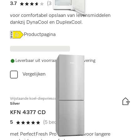
3.7
(3 beoordelingen)
3.7 sterren van de 5
voor comfortabel opslaan van levensmiddelen
dankzij DynaCool en DuplexCool.
Online Label Flag, Energielabel
Productpagina
Leverbaar uit voorraad met gratis levering
Vergelijken
Vrijstaande koel-diepvriescombinatie
Silver
KFN 4377 CD
5
(5 beoordelingen)
5 sterren van de 5
met PerfectFresh Pro en NoFrost voor langere