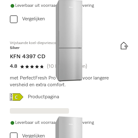
Leverbaar uit voorraad met gratis levering
Vergelijken
Vrijstaande koel-diepvriescombinatie
Silver
KFN 4397 CD
4.8
(10 beoordelingen)
4.8 sterren van de 5
met PerfectFresh Pro en NoFrost voor langere
versheid en extra comfort.
Online Label Flag, Energielabel
Productpagina
Leverbaar uit voorraad met gratis levering
Vergelijken