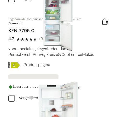
Ingebouwde koel-vriescombinatie, nishoogte 178 cm
Diamond
KFN 7795 C
4.7
(3 beoordelingen)
4.7 sterren van de 5
voor speciale gelegenheden dankzij
PerfectFresh Active, Freeze&Cool en IceMaker.
Online Label Flag, Energielabel
Productpagina
Leverbaar uit voorraad met gratis levering
Vergelijken