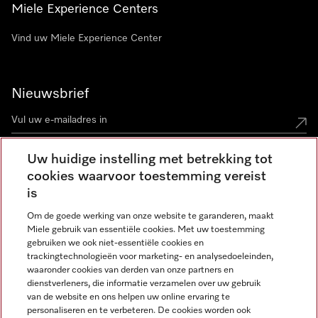
Miele Experience Centers
Vind uw Miele Experience Center
Nieuwsbrief
Uw huidige instelling met betrekking tot
cookies waarvoor toestemming vereist
Contact
contact@miele-support.be
is
Om de goede werking van onze website te garanderen, maakt
Taal
Miele gebruik van essentiële cookies. Met uw toestemming
gebruiken we ook niet-essentiële cookies en
NEDERLANDS
trackingtechnologieën voor marketing- en analysedoeleinden,
waaronder cookies van derden van onze partners en
dienstverleners, die informatie verzamelen over uw gebruik
van de website en ons helpen uw online ervaring te
personaliseren en te verbeteren. De cookies worden ook