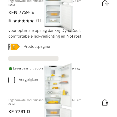
Ingebouwde koel-vriescombinatie, nishoogte 178 cm
Gold
KFN 7734 E
5
(1 beoordeling)
5 sterren van de 5
voor optimale opslag dankzij DynaCool,
comfortabele led-verlichting en NoFrost.
Online Label Flag, Energielabel
Productpagina
Leverbaar uit voorraad met gratis levering
Vergelijken
Ingebouwde koel-vriescombinatie, nishoogte 178 cm
Gold
KF 7731 D