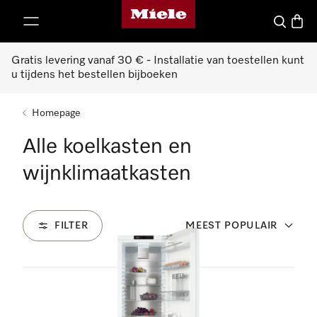
Miele homepage
ct naar inhoud
Wat zoek 
Winke
Gratis levering vanaf 30 € - Installatie van toestellen kunt
u tijdens het bestellen bijboeken
Homepage
Alle koelkasten en
wijnklimaatkasten
FILTER
MEEST POPULAIR
132
Producten