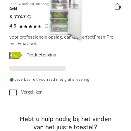
Inbouwkoelkast, nishoogte 178 cm
Gold
K 7747 C
4.5
(2 beoordelingen)
4.5 sterren van de 5
voor professionele opslag, dankzij PerfectFresh Pro
en DynaCool.
Online Label Flag, Energielabel
Productpagina
Leverbaar uit voorraad met gratis levering
Vergelijken
Hebt u hulp nodig bij het vinden
van het juiste toestel?