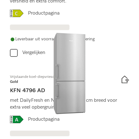
versheid en extra comfort.
Online Label Flag, Energielabel
Productpagina
Leverbaar uit voorraad met gratis levering
Vergelijken
Vrijstaande koel-diepvriescombinatie
Gold
KFN 4796 AD
met DailyFresh en NoFrost van 75 cm breed voor
extra veel opbergruimte.
Online Label Flag, Energielabel
Productpagina