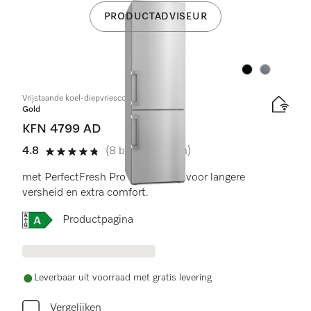
PRODUCTADVISEUR
Kleur:
Kleur:
Vrijstaande koel-diepvriescombinatie
Gold
KFN 4799 AD
4.8
(8 beoordelingen)
4.8 sterren van de 5
met PerfectFresh Pro en NoFrost voor langere
versheid en extra comfort.
Online Label Flag, Energielabel
Productpagina
Leverbaar uit voorraad met gratis levering
Vergelijken