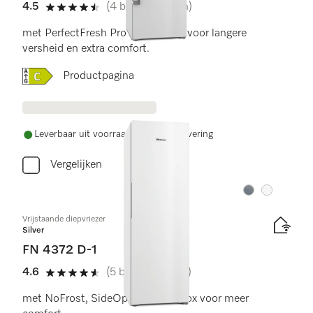
4.5
(4 beoordelingen)
4.5 sterren van de 5
met PerfectFresh Pro en NoFrost voor langere
versheid en extra comfort.
Online Label Flag, Energielabel
Productpagina
Leverbaar uit voorraad met gratis levering
Vergelijken
Kleur:
Kleur:
Vrijstaande diepvriezer
Silver
FN 4372 D-1
4.6
(5 beoordelingen)
4.6 sterren van de 5
met NoFrost, SideOpen en XXL box voor meer