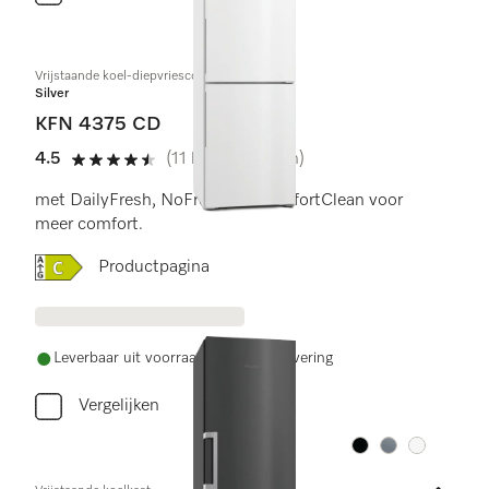
Vrijstaande koel-diepvriescombinatie
Silver
KFN 4375 CD
4.5
(11 beoordelingen)
4.5 sterren van de 5
met DailyFresh, NoFrost em ComfortClean voor
meer comfort.
Online Label Flag, Energielabel
Productpagina
Leverbaar uit voorraad met gratis levering
Vergelijken
Kleur:
Kleur:
Kleur: