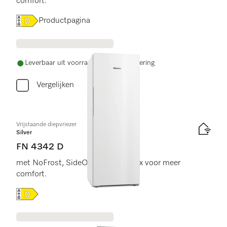
comfort.
Online Label Flag, Energielabel
Productpagina
Leverbaar uit voorraad met gratis levering
Vergelijken
Vrijstaande diepvriezer
Silver
FN 4342 D
met NoFrost, SideOpen en XXL box voor meer
comfort.
Online Label Flag, Energielabel