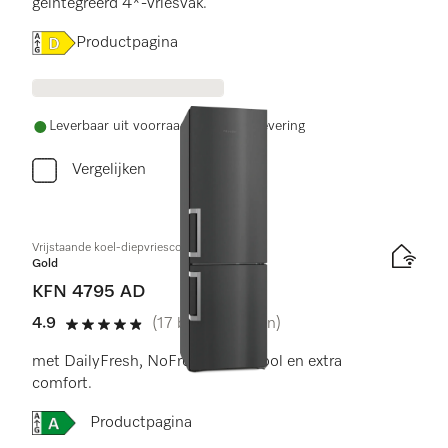
geïntegreerd 4*-vriesvak.
Online Label Flag, Energielabel
Productpagina
Leverbaar uit voorraad met gratis levering
Vergelijken
Vrijstaande koel-diepvriescombinatie
Gold
KFN 4795 AD
4.9
(17 beoordelingen)
4.9 sterren van de 5
met DailyFresh, NoFrost, DynaCool en extra
comfort.
Online Label Flag, Energielabel
Productpagina