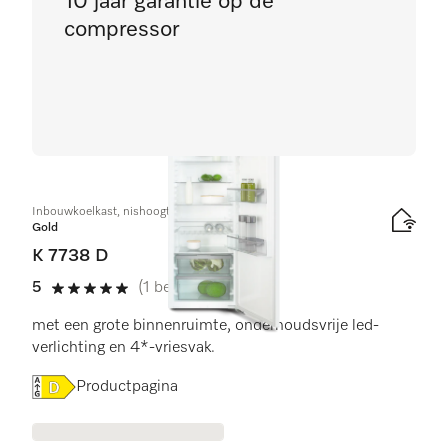
10 jaar garantie op de
compressor
Inbouwkoelkast, nishoogte 178 cm
Gold
K 7738 D
5
(1 beoordeling)
5 sterren van de 5
met een grote binnenruimte, onderhoudsvrije led-
verlichting en 4*-vriesvak.
Online Label Flag, Energielabel
Productpagina