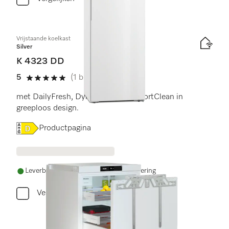
Vrijstaande koelkast
Silver
K 4323 DD
5
(1 beoordeling)
5 sterren van de 5
met DailyFresh, DynaCool en ComfortClean in
greeploos design.
Online Label Flag, Energielabel
Productpagina
Leverbaar uit voorraad met gratis levering
Vergelijken