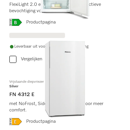
FlexiLight 2.0 en PerfectFresh Active, actieve
bevochtiging voor max. frisheid.
Online Label Flag, Energielabel
Productpagina
Leverbaar uit voorraad met gratis levering
Vergelijken
Vrijstaande diepvriezer
Silver
FN 4312 E
met NoFrost, SideOpen en XXL box voor meer
comfort.
Online Label Flag, Energielabel
Productpagina