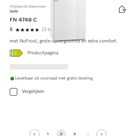
Vrijstaande diepvriezer
Gold
FN 4748 C
5
(3 beoordelingen)
5 sterren van de 5
met NoFrost, grote opbergruimte en extra comfort.
Online Label Flag, Energielabel
Productpagina
Leverbaar uit voorraad met gratis levering
Vergelijken
1
2
3
..