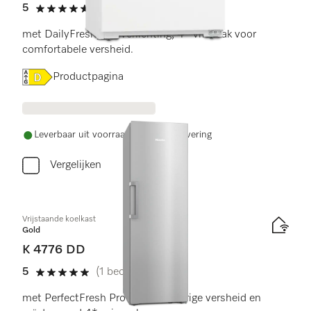
5
(1 beoordeling)
5 sterren van de 5
met DailyFresh, led-verlichting, 4* vriesvak voor
comfortabele versheid.
Online Label Flag, Energielabel
Productpagina
Leverbaar uit voorraad met gratis levering
Vergelijken
Vrijstaande koelkast
Gold
K 4776 DD
5
(1 beoordeling)
5 sterren van de 5
met PerfectFresh Pro voor langdurige versheid en