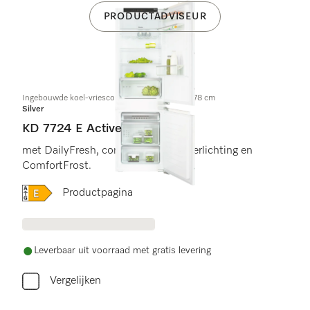
PRODUCTADVISEUR
Ingebouwde koel-vriescombinatie, nishoogte 178 cm
Silver
KD 7724 E Active
met DailyFresh, comfortabele led-verlichting en
ComfortFrost.
Online Label Flag, Energielabel
Productpagina
Leverbaar uit voorraad met gratis levering
Vergelijken