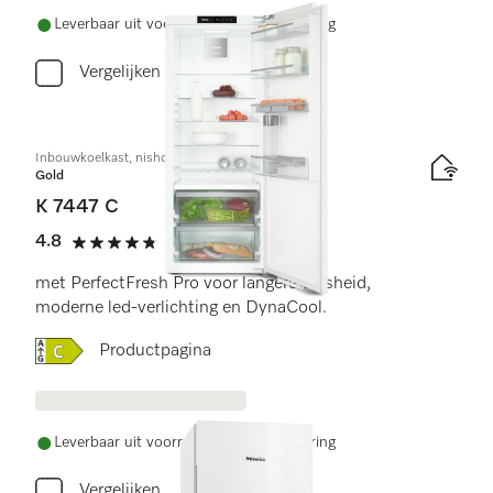
Leverbaar uit voorraad met gratis levering
Vergelijken
Inbouwkoelkast, nishoogte 140 cm
Gold
K 7447 C
4.8
(5 beoordelingen)
4.8 sterren van de 5
met PerfectFresh Pro voor langere versheid,
moderne led-verlichting en DynaCool.
Online Label Flag, Energielabel
Productpagina
Leverbaar uit voorraad met gratis levering
Vergelijken