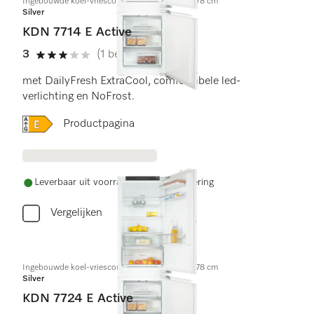
Ingebouwde koel-vriescombinatie, nishoogte 178 cm
Silver
KDN 7714 E Active
3
(1 beoordeling)
3 sterren van de 5
met DailyFresh ExtraCool, comfortabele led-
verlichting en NoFrost.
Online Label Flag, Energielabel
Productpagina
Leverbaar uit voorraad met gratis levering
Vergelijken
Ingebouwde koel-vriescombinatie, nishoogte 178 cm
Silver
KDN 7724 E Active