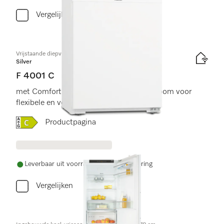
Vergelijken
Vrijstaande diepvriezer
Silver
F 4001 C
met ComfortFrost, SuperFrost en VarioRoom voor
flexibele en veilige opslag.
Online Label Flag, Energielabel
Productpagina
Leverbaar uit voorraad met gratis levering
Vergelijken