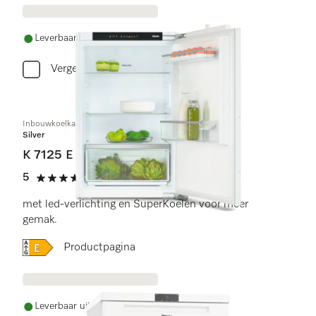
Leverbaar uit voorraad met gratis levering
Vergelijken
Inbouwkoelkast, nishoogte 88 cm
Silver
K 7125 E
5
(2 beoordelingen)
5 sterren van de 5
met led-verlichting en SuperKoelen voor meer
gemak.
Online Label Flag, Energielabel
Productpagina
Leverbaar uit voorraad met gratis levering