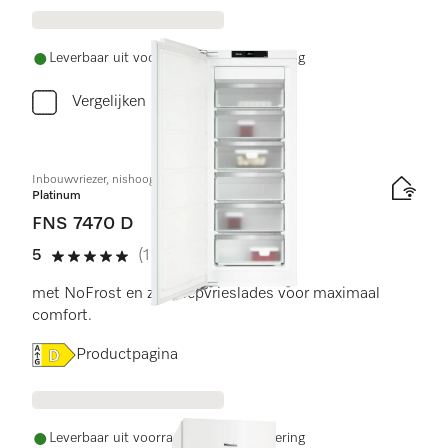
Leverbaar uit voorraad met gratis levering
Vergelijken
Inbouwvriezer, nishoogte 140 cm
Platinum
FNS 7470 D
5
(1 beoordeling)
5 sterren van de 5
met NoFrost en zes diepvrieslades voor maximaal
comfort.
Online Label Flag, Energielabel
Productpagina
Leverbaar uit voorraad met gratis levering