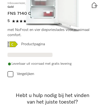
Inbouwvriezer, nishoogte 88 cm
Gold
FNS 7140 C
5
(3 beoordelingen)
5 sterren van de 5
met NoFrost en vier diepvrieslades voor maximaal
comfort.
Online Label Flag, Energielabel
Productpagina
Leverbaar uit voorraad met gratis levering
Vergelijken
Hebt u hulp nodig bij het vinden
van het juiste toestel?