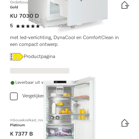
Onderbouwkoelkast, nishoogte 82–88 cm
Gold
KU 7030 D
5
(1 beoordeling)
5 sterren van de 5
met led-verlichting, DynaCool en ComfortClean in
een compact ontwerp.
Online Label Flag, Energielabel
Productpagina
Leverbaar uit voorraad met gratis levering
Vergelijken
Inbouwkoelkast, nishoogte 122 cm
Platinum
K 7377 B