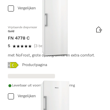
Vergelijken
Vrijstaande diepvriezer
Gold
FN 4778 C
5
(3 beoordelingen)
5 sterren van de 5
met NoFrost, grote opbergruimte en extra comfort.
Online Label Flag, Energielabel
Productpagina
Leverbaar uit voorraad met gratis levering
Vergelijken