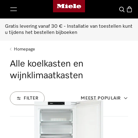
Miele homepage
ct naar inhoud
Wat zoek 
Winke
Gratis levering vanaf 30 € - Installatie van toestellen kunt
u tijdens het bestellen bijboeken
Homepage
Alle koelkasten en
wijnklimaatkasten
FILTER
MEEST POPULAIR
132
Producten