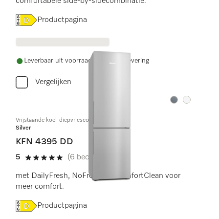
comfortabele side-by-sidecombinatie.
Online Label Flag, Energielabel
Productpagina
Leverbaar uit voorraad met gratis levering
Vergelijken
Kleur:
Kleur:
Vrijstaande koel-diepvriescombinatie
Silver
KFN 4395 DD
5
(6 beoordelingen)
5 sterren van de 5
met DailyFresh, NoFrost em ComfortClean voor
meer comfort.
Online Label Flag, Energielabel
Productpagina