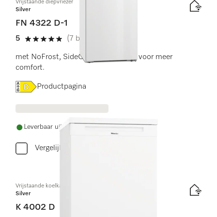
Vrijstaande diepvriezer
Silver
FN 4322 D-1
5
(7 beoordelingen)
5 sterren van de 5
met NoFrost, SideOpen en XXL box voor meer
comfort.
Online Label Flag, Energielabel
Productpagina
Leverbaar uit voorraad met gratis levering
Vergelijken
Vrijstaande koelkast
Silver
K 4002 D