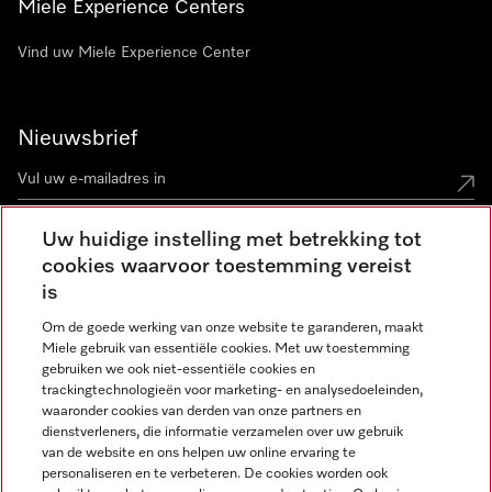
Miele Experience Centers
Vind uw Miele Experience Center
Nieuwsbrief
Uw huidige instelling met betrekking tot
cookies waarvoor toestemming vereist
Contact
contact@miele-support.be
is
Om de goede werking van onze website te garanderen, maakt
Taal
Miele gebruik van essentiële cookies. Met uw toestemming
gebruiken we ook niet-essentiële cookies en
NEDERLANDS
trackingtechnologieën voor marketing- en analysedoeleinden,
waaronder cookies van derden van onze partners en
dienstverleners, die informatie verzamelen over uw gebruik
van de website en ons helpen uw online ervaring te
personaliseren en te verbeteren. De cookies worden ook