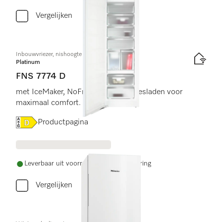
Vergelijken
Inbouwvriezer, nishoogte 178 cm
Platinum
FNS 7774 D
met IceMaker, NoFrost en 8 diepvriesladen voor
maximaal comfort.
Online Label Flag, Energielabel
Productpagina
Leverbaar uit voorraad met gratis levering
Vergelijken