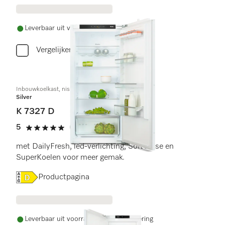
Leverbaar uit voorraad met gratis levering
Vergelijken
Inbouwkoelkast, nishoogte 122 cm
Silver
K 7327 D
5
(1 beoordeling)
5 sterren van de 5
met DailyFresh, led-verlichting, SoftClose en
SuperKoelen voor meer gemak.
Online Label Flag, Energielabel
Productpagina
Leverbaar uit voorraad met gratis levering