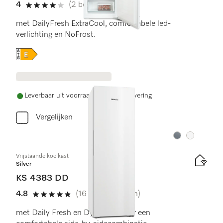
4
(2 beoordelingen)
4 sterren van de 5
met DailyFresh ExtraCool, comfortabele led-
verlichting en NoFrost.
Online Label Flag, Energielabel
Leverbaar uit voorraad met gratis levering
Vergelijken
Kleur:
Kleur:
Vrijstaande koelkast
Silver
KS 4383 DD
4.8
(16 beoordelingen)
4.8 sterren van de 5
met Daily Fresh en DynaCool voor een