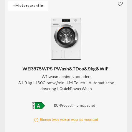
+Motorgarantie
WER875WPS PWash&TDos&9kg&WiFi
W1 wasmachine voorlader:
A I 9 kg I 1600 omw./min. I M Touch I Automatische
dosering I QuickPowerWash
EU-Productinformatieblad
Binnen twee weken weer op voorraad