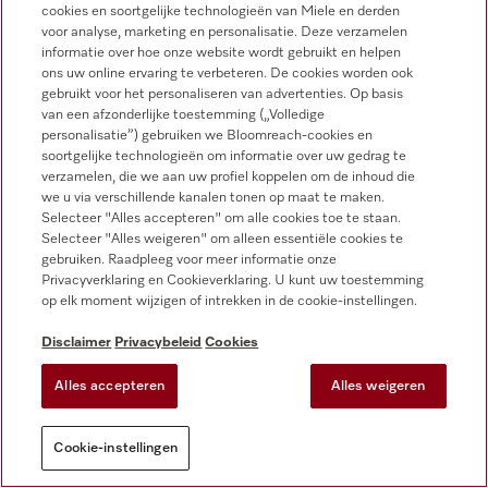
cookies en soortgelijke technologieën van Miele en derden
voor analyse, marketing en personalisatie. Deze verzamelen
Miele Experience Centers
informatie over hoe onze website wordt gebruikt en helpen
ons uw online ervaring te verbeteren. De cookies worden ook
Vind uw Miele Experience Center
gebruikt voor het personaliseren van advertenties. Op basis
van een afzonderlijke toestemming („Volledige
personalisatie”) gebruiken we Bloomreach-cookies en
soortgelijke technologieën om informatie over uw gedrag te
Nieuwsbrief
verzamelen, die we aan uw profiel koppelen om de inhoud die
we u via verschillende kanalen tonen op maat te maken.
Selecteer "Alles accepteren" om alle cookies toe te staan.
Selecteer "Alles weigeren" om alleen essentiële cookies te
gebruiken. Raadpleeg voor meer informatie onze
Privacyverklaring en Cookieverklaring. U kunt uw toestemming
Contact
contact@miele-support.be
op elk moment wijzigen of intrekken in de cookie-instellingen.
Disclaimer
Privacybeleid
Cookies
Taal
Alles accepteren
Alles weigeren
Cookie-instellingen