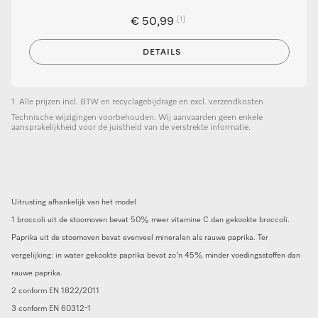
[1]
€ 50,99
DETAILS
1
Alle prijzen incl. BTW en recyclagebijdrage en excl. verzendkosten
Technische wijzigingen voorbehouden. Wij aanvaarden geen enkele
aansprakelijkheid voor de juistheid van de verstrekte informatie.
Uitrusting afhankelijk van het model
1 broccoli uit de stoomoven bevat 50% meer vitamine C dan gekookte broccoli.
Paprika uit de stoomoven bevat evenveel mineralen als rauwe paprika. Ter
vergelijking: in water gekookte paprika bevat zo'n 45% minder voedingsstoffen dan
rauwe paprika.
2 conform EN 1822/2011
3 conform EN 60312-1