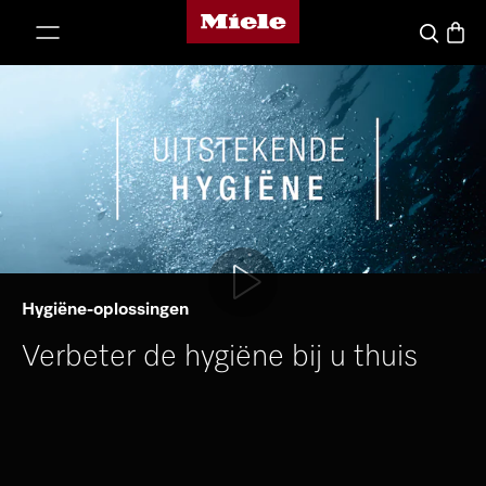
Miele homepage
ct naar inhoud
Winke
Wat zoek j
Hygiëne-oplossingen
Verbeter de hygiëne bij u thuis