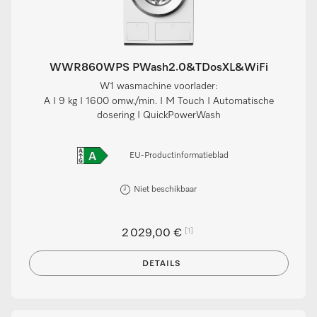
WWR860WPS PWash2.0&TDosXL&WiFi
W1 wasmachine voorlader:
A I 9 kg I 1600 omw./min. I M Touch I Automatische
dosering I QuickPowerWash
EU-Productinformatieblad
Niet beschikbaar
[1]
2 029,00 €
DETAILS