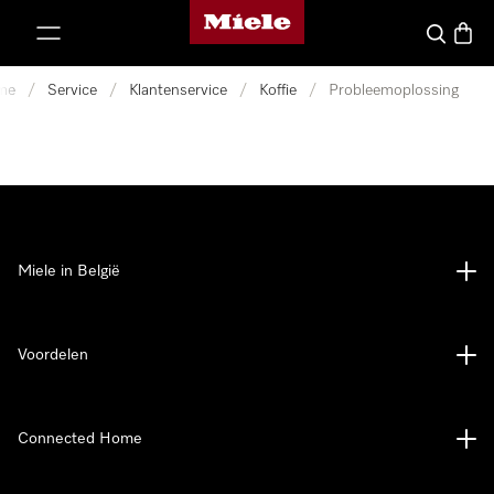
Miele homepage
ct naar inhoud
Wat zoek 
Winke
me
/
Service
/
Klantenservice
/
Koffie
/
Probleemoplossing
Miele in België
Voordelen
Connected Home