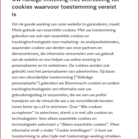
cookies waarvoor toestemming vereist
Contact
contact@miele-support.be
is
Om de goede werking van onze website te garanderen, maakt
Taal
Miele gebruik van essentiële cookies. Met uw toestemming
gebruiken we ook niet-essentiële cookies en
NEDERLANDS
trackingtechnologieën voor marketing- en analysedoeleinden,
waaronder cookies van derden van onze partners en
dienstverleners, die informatie verzamelen over uw gebruik
van de website en ons helpen uw online ervaring te
personaliseren en te verbeteren. De cookies worden ook
gebruikt voor het personaliseren van advertenties. Op basis
van een afzonderlijke toestemming ("Volledige
Miele op Facebook
Miele op Youtube
Miele op Instagram
Miele op Pinterest
personalisatie") gebruiken we Bloomreach-cookies en andere
trackingtechnologieën om informatie over uw
gebruikersgedrag te verzamelen, die we aan uw profiel
toewijzen om de inhoud die we u via verschillende kanalen
tonen beter op u af te stemmen. Door "Alle cookies
accepteren" te selecteren, stemt u in met alle cookies en
Wettelijke Informatie
technologieën. Voor alleen essentiële cookies en
technologieën selecteert u "Alleen essentiële cookies". Meer
Algemene voorwaarden
informatie vindt u onder "Cookie-instellingen". U kunt uw
Privacybeleid
toestemming te allen tijde met toekomstige werking intrekken