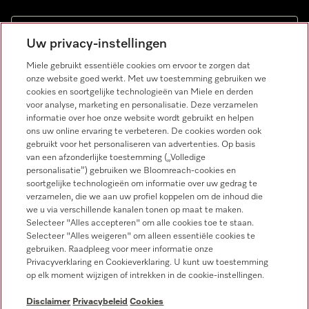
Uw privacy-instellingen
Miele gebruikt essentiële cookies om ervoor te zorgen dat
onze website goed werkt. Met uw toestemming gebruiken we
cookies en soortgelijke technologieën van Miele en derden
Miele op Facebook
Miele op Youtube
Miele op Instagram
Miele op Pinterest
voor analyse, marketing en personalisatie. Deze verzamelen
informatie over hoe onze website wordt gebruikt en helpen
ons uw online ervaring te verbeteren. De cookies worden ook
gebruikt voor het personaliseren van advertenties. Op basis
van een afzonderlijke toestemming („Volledige
personalisatie”) gebruiken we Bloomreach-cookies en
soortgelijke technologieën om informatie over uw gedrag te
verzamelen, die we aan uw profiel koppelen om de inhoud die
Wettelijke Informatie
we u via verschillende kanalen tonen op maat te maken.
Selecteer "Alles accepteren" om alle cookies toe te staan.
Algemene voorwaarden
Selecteer "Alles weigeren" om alleen essentiële cookies te
Privacybeleid
gebruiken. Raadpleeg voor meer informatie onze
Gebruiksvoorwaarden
Privacyverklaring en Cookieverklaring. U kunt uw toestemming
op elk moment wijzigen of intrekken in de cookie-instellingen.
Toegankelijkheidsverklaring
Digital Services Act
Disclaimer
Privacybeleid
Cookies