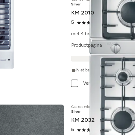
Silver
KM 2010
5
(2 beoordeling
5 sterren van de 5
met 4 branders
Productpagina
Niet beschikbaar
Vergelijken
Gaskookvlak
Silver
KM 2032
5
(1 beoordeling)
5 sterren van de 5