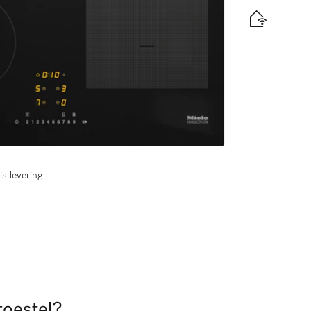
 maximaal vermogen
is levering
 toestel?