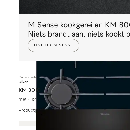
M Sense kookgerei en KM 80
Niets brandt aan, niets kookt 
ONTDEK M SENSE
Gaskookvlak
Silver
KM 3010
met 4 branders
Productpagina