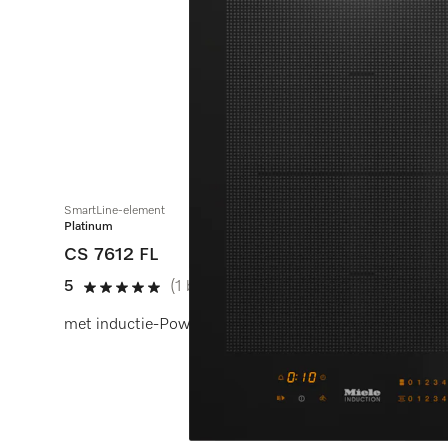
SmartLine-element
Platinum
CS 7612 FL
5
(1 beoordeling)
5 sterren van de 5
met inductie-PowerFlex-kookvlak