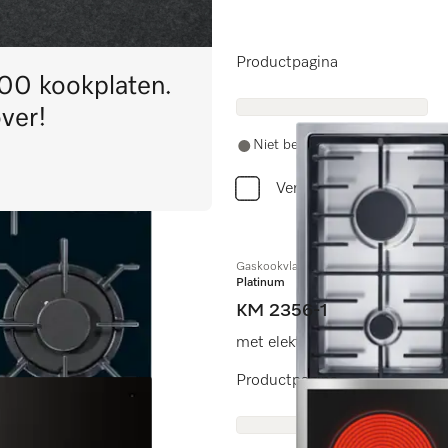
Productpagina
00 kookplaten.
over!
Niet beschikbaar
Vergelijken
Gaskookvlak
Platinum
KM 2356-1
met elektronische functies vo
Productpagina