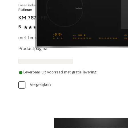
Losse inductiekookplaat
Platinum
KM 7679 FR
5
(1 beoordeling)
5 sterren van de 5
met TempControl voor perfecte braadresultaten
Productpagina
Leverbaar uit voorraad met gratis levering
Vergelijken
Hebt u h