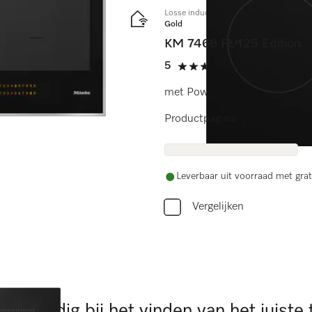
Losse inductiekookplaat
Gold
KM 7466 FL 125 Edition
5
(1 beoordeling)
5 sterren van de 5
met PowerFlex-kookvlak voor
Productpagina
Leverbaar uit voorraad met grat
Vergelijken
ulp nodig bij het vinden van het juiste