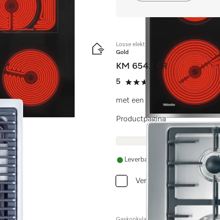
Losse elektrokookplaat
Gold
KM 6542 FR
en keuken.
5
(1 beoordeling)
5 sterren van de 5
met een ExtraSpeed-kookzone 
Productpagina
Leverbaar uit voorraad met grat
Vergelijken
Gaskookvlak