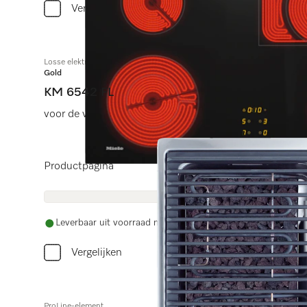
Vergelijken
Losse elektrokookplaat
Gold
KM 6542 FL
voor de vlakke inbouw van een zeer elegant vormgegev
Productpagina
Leverbaar uit voorraad met gratis levering
Vergelijken
ProLine-element